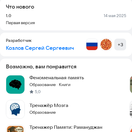
Что нового
Версия:
Дата:
1.0
14 мая 2025
Первая версия
Разработчик
+
3
Козлов Сергей Сергеевич
Возможно, вам понравится
Феноменальная память
Образование
Книги
·
5,0
Тренажёр Мозга
Образование
Тренажер Памяти: Рамануджан