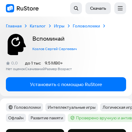
Скачать
Главная
Каталог
Игры
Головоломки
Вспоминай
Козлов Сергей Сергеевич
(
)
0,0
до 1 тыс
9.5 MB
0+
Рейтинг:
Нет оценок
Скачиваний
Размер
Возраст
:
:
:
Установить с помощью RuStore
Головоломки
Интеллектуальные игры
Логическая иг
Категория
:
Тег
:
Тег
:
Офлайн
Развитие памяти
Проверено вручную и анти
Тег
:
Тег
:
Тег
: