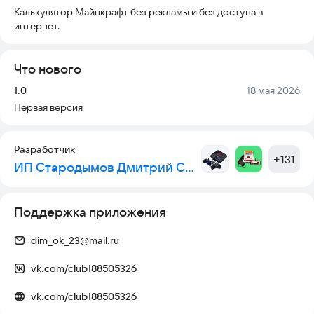
Калькулятор Майнкрафт без рекламы и без доступа в
интернет.
Что нового
Версия:
Дата:
1.0
18 мая 2026
Первая версия
Разработчик
+
131
ИП Стародымов Дмитрий Сергеевич
Поддержка приложения
dim_ok_23@mail.ru
vk.com/club188505326
vk.com/club188505326