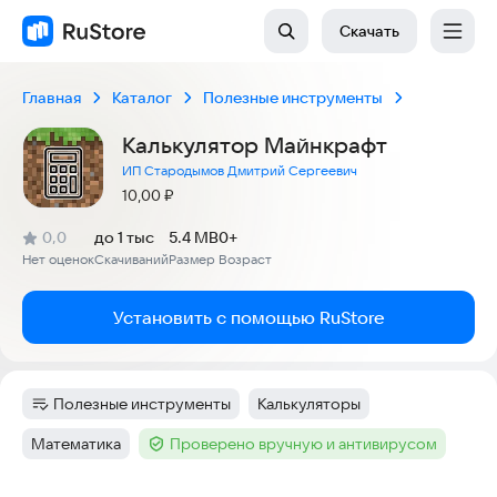
Скачать
Главная
Каталог
Полезные инструменты
Калькулятор Майнкрафт
ИП Стародымов Дмитрий Сергеевич
Цена:
10,00
₽
(
)
0,0
до 1 тыс
5.4 MB
0+
Рейтинг:
Нет оценок
Скачиваний
Размер
Возраст
:
:
:
Установить с помощью RuStore
Полезные инструменты
Калькуляторы
Категория
:
Тег
:
Математика
Проверено вручную и антивирусом
Тег
:
Тег
: