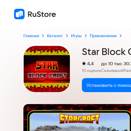
10
Главная
Каталог
Игры
Приключения
Star Block 
(
)
4,4
до 10 тыс
30
Рейтинг:
10 оценок
Скачиваний
Раз
:
:
Установить с помо
Скриншоты