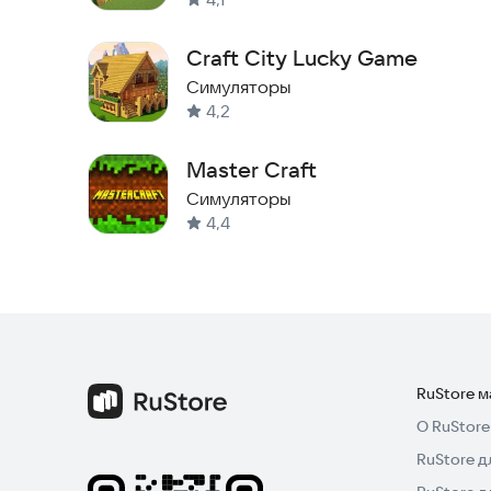
Craft City Lucky Game
Симуляторы
4,2
Master Craft
Симуляторы
4,4
RuStore 
О RuStore
RuStore д