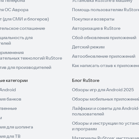
ля телефона
Установка RuStore в машину
для ОС Аврора
Помощь пользователям RuStor
 (для СМИ и блогеров)
Покупки и возвраты
тельское соглашение
Авторизация в RuStore
циальность для
Сбой обновления приложений
телей
Детский режим
применения
Автообновление приложений
ательных технологий RuStore
Как написать отзыв к приложе
тив для производителей
ые категории
Блог RuStore
Android
Обзоры игр для Android 2025
ия банков
Обзоры мобильных приложений
твенные
Лайфхаки и советы для Android
пользователей
м
Обзоры и инструкции по устано
ия для шопинга
и программ
ия для ТВ
Материалы RuStore: инструкци