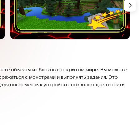
даете объекты из блоков в открытом мире. Вы можете
сражаться с монстрами и выполнять задания. Это
 для современных устройств, позволяющее творить
ества. Вы можете строить сооружения любой
ими участниками сообщества.
иключение прямо сейчас.