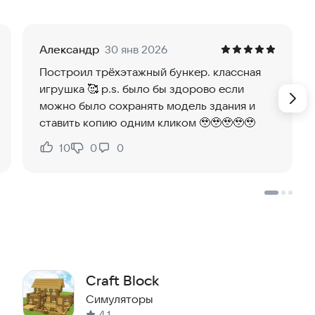
Александр
30 янв 2026
Построил трёхэтажный бункер. классная
игрушка 🥰 p.s. было бы здорово если
можно было сохранять модель здания и
ставить копию одним кликом 🥹🥹🥹🥹🥹
10
0
0
Нравится:
Не нравится:
Craft Block
Симуляторы
4,1