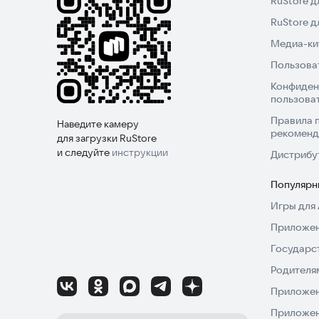
RuStore д
RuStore 
Медиа-кит
Пользова
Конфиден
пользова
Правила 
Наведите камеру
рекоменд
для загрузки RuStore
и следуйте
инструкции
Дистрибу
Популярн
Игры для 
Приложен
Государс
Родителя
Приложен
Приложен