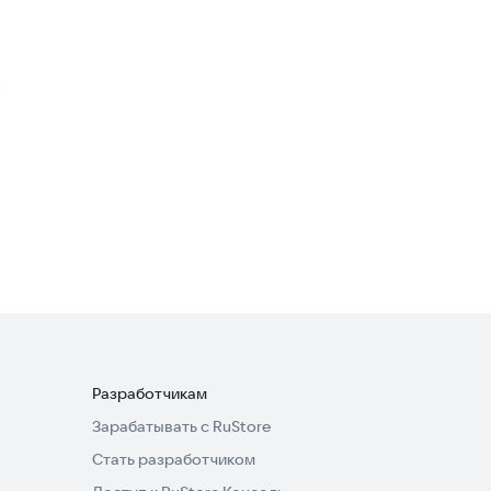
Mine Block Craft
Симуляторы
Craft Box Game Tree
Симуляторы
4,6
Разработчикам
Зарабатывать с RuStore
Стать разработчиком