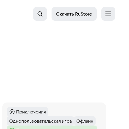
Скачать
RuStore
Приключения
Категория
:
Однопользовательская игра
Офлайн
Тег
:
Тег
: