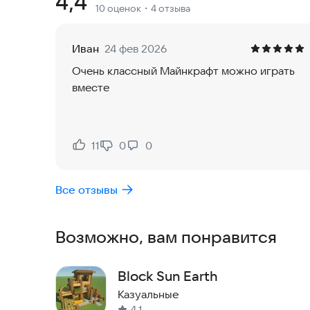
Рейтинг:
4,4
10 оценок
・4 отзыва
Иван
24 фев 2026
Очень классный Майнкрафт можно играть
вместе
11
0
0
Нравится:
Не нравится:
Все отзывы
Возможно, вам понравится
Block Sun Earth
Казуальные
4,1