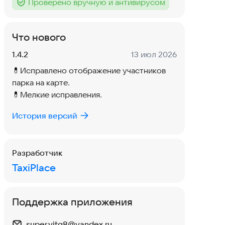
Проверено вручную и антивирусом
Тег
:
Что нового
Версия:
Дата:
1.4.2
13 июл 2026
💊Исправлено отображение участников
парка на карте.
💊Мелкие исправления.
История версий
Разработчик
TaxiPlace
Поддержка приложения
super.vitg8@yandex.ru