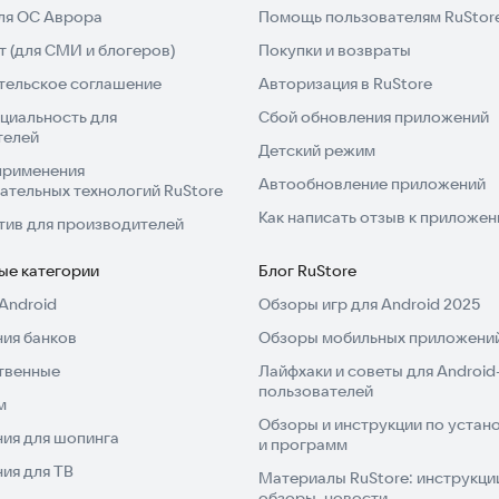
для ОС Аврора
Помощь пользователям RuStor
 (для СМИ и блогеров)
Покупки и возвраты
тельское соглашение
Авторизация в RuStore
циальность для
Сбой обновления приложений
телей
Детский режим
применения
Автообновление приложений
ательных технологий RuStore
Как написать отзыв к приложе
тив для производителей
ые категории
Блог RuStore
Android
Обзоры игр для Android 2025
ия банков
Обзоры мобильных приложений
твенные
Лайфхаки и советы для Android
пользователей
м
Обзоры и инструкции по устано
ия для шопинга
и программ
ия для ТВ
Материалы RuStore: инструкци
обзоры, новости