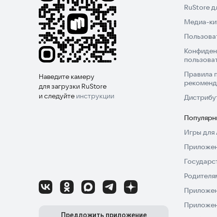
RuStore 
Медиа-кит
Пользова
Конфиден
пользова
Правила 
Наведите камеру
рекоменд
для загрузки RuStore
и следуйте
инструкции
Дистрибу
Популярн
Игры для 
Приложен
Государс
Родителя
Приложен
Приложен
Предложить приложение