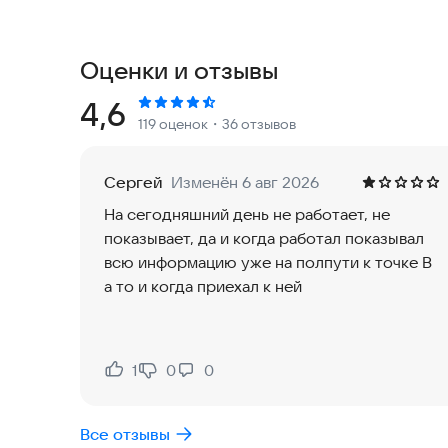
- Оповещение о спросе – получайте мгновенные
чтобы не упустить возможности зарабатывать 
Оценки и отзывы
- Информация о спросе в реальном времени – 
местоположении.
Рейтинг:
4,6
119 оценок
・36 отзывов
- Текущие заказы – просматривайте поступивши
- ParkAssist постоянно развивается, предлага
качество обслуживания водителей и увеличить
Сергей
Изменён 6 авг 2026
На сегодняшний день не работает, не
Присоединяйтесь к многочисленным водителям,
показывает, да и когда работал показывал
Выберите современный подход к управлению с
всю информацию уже на полпути к точке В
а то и когда приехал к ней
1
0
0
Нравится:
Не нравится:
Все отзывы