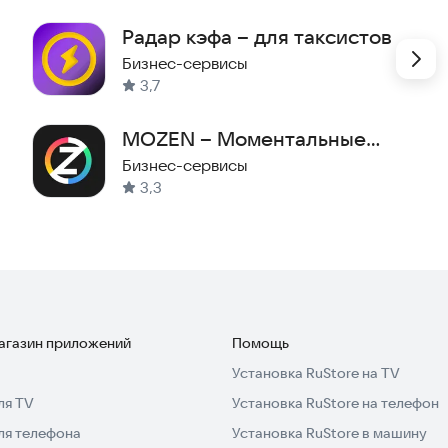
Радар кэфа – для таксистов
Бизнес-сервисы
3,7
MOZEN – Моментальные
выплаты
Бизнес-сервисы
3,3
магазин приложений
Помощь
Установка RuStore на TV
ля TV
Установка RuStore на телефон
ля телефона
Установка RuStore в машину