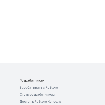
Кэф такси
Бизнес-сервисы
2,5
ЭПЛ Voyage
Бизнес-сервисы
4,9
Разработчикам
Зарабатывать с RuStore
Стать разработчиком
Доступ к RuStore Консоль