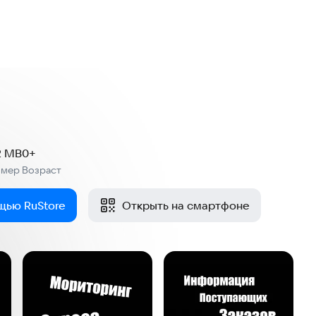
2 MB
0+
змер
Возраст
:
щью RuStore
Открыть на смартфоне