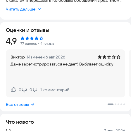
к каналам и передавать голосовые сообщения в реальном
времени. Приложение подходит для быстрого общения
Читать дальше
между участниками.
Оценки и отзывы
Рейтинг:
4,9
77 оценок
・41 отзыв
Виктор
Изменён 6 авг 2026
Даже зарегистрироваться не даёт! Выбивает ошибку
0
0
1
комментарий
Нравится:
Не нравится:
Все отзывы
Что нового
Версия:
Дата:
1.3
7 июн 2026