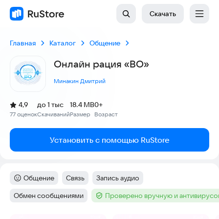
Скачать
Главная
Каталог
Общение
Онлайн рация «ВО»
Минакин Дмитрий
(
)
4,9
до 1 тыс
18.4 MB
0+
Рейтинг:
77 оценок
Скачиваний
Размер
Возраст
:
:
:
Установить с помощью RuStore
Общение
Связь
Запись аудио
Категория
:
Тег
:
Тег
:
Обмен сообщениями
Проверено вручную и антивирус
Тег
:
Тег
: