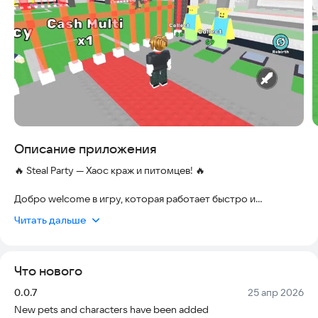
Описание приложения
🔥 Steal Party — Хаос краж и питомцев! 🔥
Добро welcome в игру, которая работает быстро и
безопасно на любом современном смартфоне, не требуя
Читать дальше
сложной настройки и гарантируя стабильную работу даже
при слабом интернете.
Что нового
Здесь хитрость и стратегия решают всё в самой безумной и
весёлой игре!
Версия:
Дата:
0.0.7
25 апр 2026
New pets and characters have been added
👽 Начните с питомца — купите первого, и он автоматически