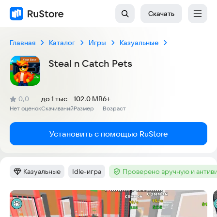
Скачать
Главная
Каталог
Игры
Казуальные
Steal n Catch Pets
(
)
0,0
до 1 тыс
102.0 MB
6+
Рейтинг:
Нет оценок
Скачиваний
Размер
Возраст
:
:
:
Установить с помощью RuStore
Казуальные
Idle-игра
Проверено вручную и антив
Категория
:
Тег
:
Тег
:
Скриншоты