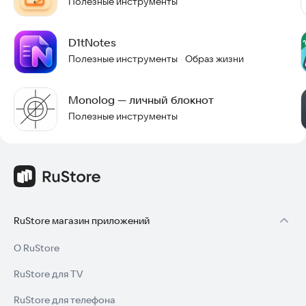
Полезные инструменты
Cognote — это минимализм, скорость работы и ничего
лишнего. Идеально подходит как для быстрых ежедневных
записей, так и для ведения личного дневника или рабочих
D1tNotes
Полезные инструменты
Образ жизни
·
Monolog — личный блокнот
Полезные инструменты
RuStore магазин приложений
О RuStore
RuStore для TV
RuStore для телефона