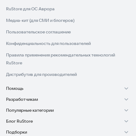
RuStore для ОС Аврора
Медиа-кит (для СМИ и блогеров)
Пользовательское соглашение
Конфиденциальность для пользователей
Правила применения рекомендательных технологий
RuStore
Дистрибутив для производителей
Помощь
Разработчикам
Установка RuStore на TV
Популярные категории
Зарабатывать с RuStore
Установка RuStore на телефон
Блог RuStore
Игры для Android
Стать разработчиком
Установка RuStore в машину
Подборки
Обзоры игр для Android 2025
Приложения банков
Доступ к RuStore Консоль
Помощь пользователям RuStore