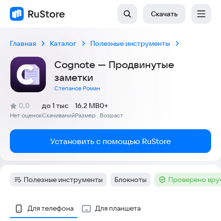
Скачать
Главная
Каталог
Полезные инструменты
Cognote — Продвинутые
заметки
Степанов Роман
(
)
0,0
до 1 тыс
16.2 MB
0+
Рейтинг:
Нет оценок
Скачиваний
Размер
Возраст
:
:
:
Установить с помощью RuStore
Полезные инструменты
Блокноты
Проверено вру
Категория
:
Тег
:
Тег
:
Скриншоты
Для телефона
Для планшета