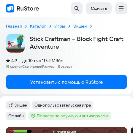
Скачать
Главная
Каталог
Игры
Экшен
Stick Craftman – Block Fight Craft
Adventure
(
)
4,9
до 10 тыс
117.2 MB
6+
Рейтинг:
15 оценок
Скачиваний
Размер
Возраст
:
:
:
Установить с помощью RuStore
Экшен
Однопользовательская игра
Категория
:
Тег
:
Офлайн
Проверено вручную и антивирусом
Тег
:
Тег
:
Скриншоты