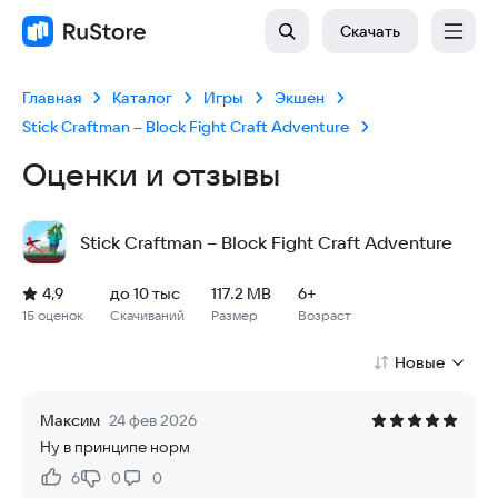
Скачать
Главная
Каталог
Игры
Экшен
Stick Craftman – Block Fight Craft Adventure
Оценки и отзывы
Stick Craftman – Block Fight Craft Adventure
Рейтинг: 4,9, 15 оценок
Скачиваний: до 10 тыс
Размер файла: 117.2 MB
Возрастное ограничение: 117.2 MB
4,9
до 10 тыс
117.2 MB
6+
15 оценок
Скачиваний
Размер
Возраст
Новые
Максим
24 фев 2026
Ну в принципе норм
6
0
0
Нравится:
Не нравится: