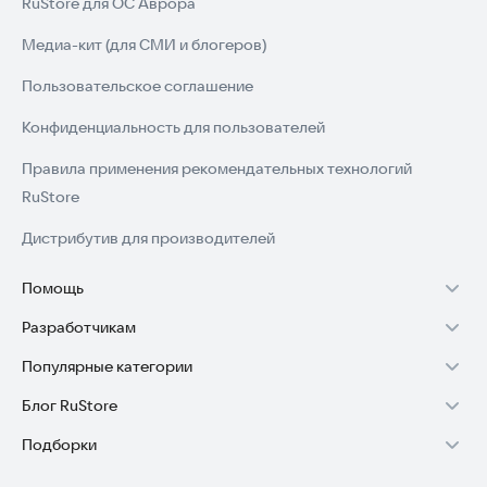
RuStore для ОС Аврора
Медиа-кит (для СМИ и блогеров)
Пользовательское соглашение
Конфиденциальность для пользователей
Правила применения рекомендательных технологий
RuStore
Дистрибутив для производителей
Помощь
Разработчикам
Установка RuStore на TV
Популярные категории
Зарабатывать с RuStore
Установка RuStore на телефон
Блог RuStore
Игры для Android
Стать разработчиком
Установка RuStore в машину
Подборки
Обзоры игр для Android 2025
Приложения банков
Доступ к RuStore Консоль
Помощь пользователям RuStore