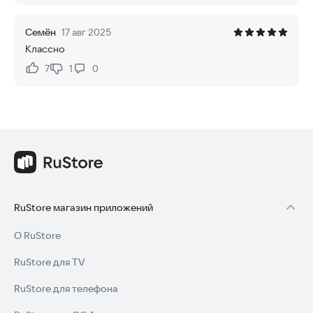
Семён
17 авг 2025
Классно
7
1
0
Нравится:
Не нравится:
RuStore магазин приложений
О RuStore
RuStore для TV
RuStore для телефона