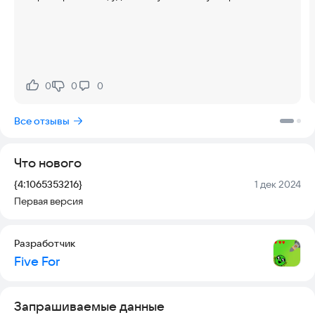
0
0
0
Нравится:
Не нравится:
Все отзывы
Что нового
Версия:
Дата:
{4:1065353216}
1 дек 2024
Первая версия
Разработчик
Five For
Запрашиваемые данные