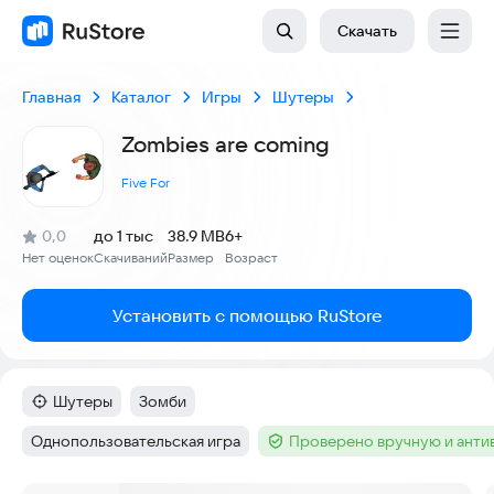
Скачать
Главная
Каталог
Игры
Шутеры
Zombies are coming
Five For
(
)
0,0
до 1 тыс
38.9 MB
6+
Рейтинг:
Нет оценок
Скачиваний
Размер
Возраст
:
:
:
Установить с помощью RuStore
Шутеры
Зомби
Категория
:
Тег
:
Однопользовательская игра
Проверено вручную и ант
Тег
:
Тег
: