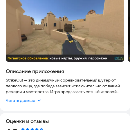
Описание приложения
StrikeOut — это динамичный соревновательный шутер от
первого лица, где победа зависит исключительно от вашей
реакции и мастерства. Игра предлагает честный игровой
процесс без автоприцеливания, что делает каждый выстрел
Читать дальше
результатом вашего скилла. Вы выбираете команду и ведете
её к триумфу, преодолевая сложнейшие тактические задачи.
Оценки и отзывы
Геймплей: