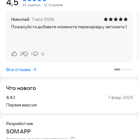
Рейтинг:
4,5
В StrikeOut нет места случайности. Это чистый шутер от
32 оценки
・12 отзывов
первого лица, где победа определяется только вашим
умением стрелять и двигаться. Чтобы выиграть, нужно
Николай
7 июл 2026
превзойти команду противников или занять первое место в
Пожалуйста добавьте измените перезарядку автомата 1
таблице лидеров в двух уникальных режимах игры.
Скины и кастомизация:
В игре нет стандартных скинов, но есть спреи! Это
2
1
0
Нравится:
Не нравится:
позволяет каждому игроку создавать уникальные
визуальные образы, видимые всем остальным. Чтобы
Все отзывы
покрасить оружие, зайдите в магазин, выберите нужное
оружие, определите деталь и нанесите спрей. Процесс
прост и занимает минимум времени.
Что нового
Первый режим — Классический:
Версия:
Дата:
4.4.1
7 февр 2025
Первая версия
Классическое противостояние двух команд. Главная цель —
уничтожить врагов и одержать победу. Здесь нужно
проявить максимальную скорость, точность и тактическое
Разработчик
мышление. Игра требует концентрации и не прощает
SOM APP
ошибок.
Загружено из внешнего источника