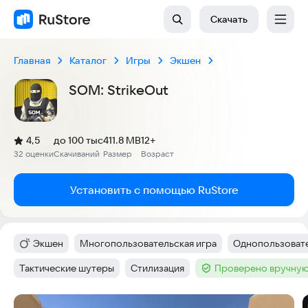
Скачать
Главная
Каталог
Игры
Экшен
SOM: StrikeOut
(
)
4,5
до 100 тыс
411.8 MB
12+
Рейтинг:
32 оценки
Скачиваний
Размер
Возраст
:
:
:
Установить с помощью RuStore
Экшен
Многопользовательская игра
Однопользовате
Категория
:
Тег
:
Тег
:
Тактические шутеры
Стилизация
Проверено вручную
Тег
:
Тег
:
Тег
:
Скриншоты