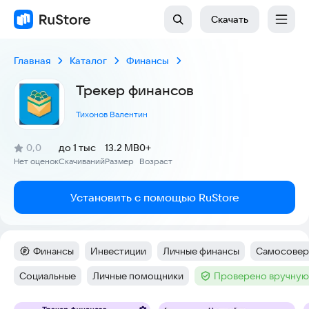
Скачать
Главная
Каталог
Финансы
Трекер финансов
Тихонов Валентин
(
)
0,0
до 1 тыс
13.2 MB
0+
Рейтинг:
Нет оценок
Скачиваний
Размер
Возраст
:
:
:
Установить с помощью RuStore
Финансы
Инвестиции
Личные финансы
Самосовер
Категория
:
Тег
:
Тег
:
Тег
:
Социальные
Личные помощники
Проверено вручную
Тег
:
Тег
:
Тег
: