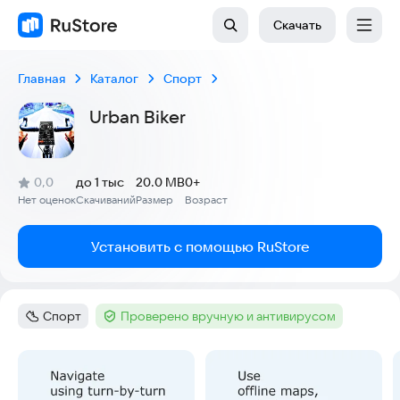
Скачать
Главная
Каталог
Спорт
Urban Biker
(
)
0,0
до 1 тыс
20.0 MB
0+
Рейтинг:
Нет оценок
Скачиваний
Размер
Возраст
:
:
:
Установить с помощью RuStore
Спорт
Проверено вручную и антивирусом
Категория
:
Тег
:
Скриншоты