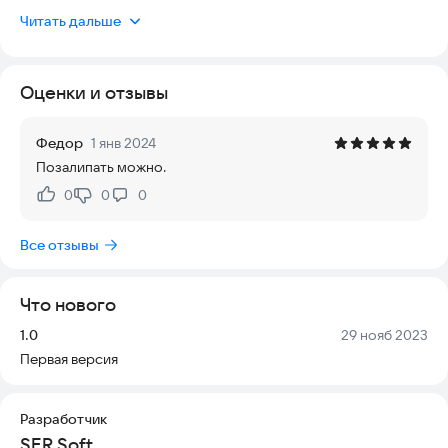
прохождения уровней скорость вращения и комбинации
Читать дальше
стрелок меняются. Это поможет развить внимание и
улучшить рефлексы. Игра подходит для всех возрастов и не
требует подключения к интернету. Установите и начните
Оценки и отзывы
играть прямо сейчас!
Федор
1 янв 2024
Позалипать можно.
0
0
0
Нравится:
Не нравится:
Все отзывы
Что нового
Версия:
Дата:
1.0
29 нояб 2023
Первая версия
Разработчик
SER Soft