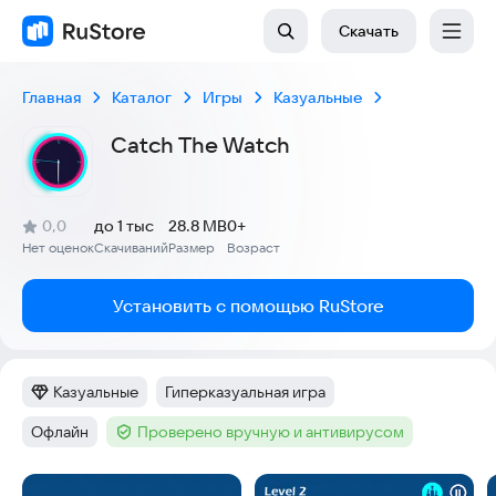
Скачать
Главная
Каталог
Игры
Казуальные
Catch The Watch
(
)
0,0
до 1 тыс
28.8 MB
0+
Рейтинг:
Нет оценок
Скачиваний
Размер
Возраст
:
:
:
Установить с помощью RuStore
Казуальные
Гиперказуальная игра
Категория
:
Тег
:
Офлайн
Проверено вручную и антивирусом
Тег
:
Тег
:
Скриншоты