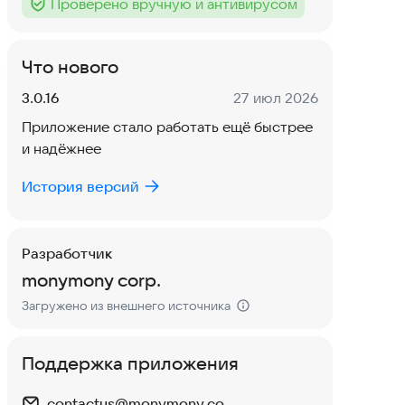
Проверено вручную и антивирусом
Тег
:
Что нового
Версия:
Дата:
3.0.16
27 июл 2026
Приложение стало работать ещё быстрее
и надёжнее
История версий
Разработчик
monymony corp.
Загружено из внешнего источника
Поддержка приложения
contactus@monymony.co