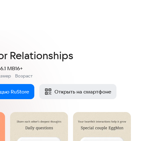
r Relationships
46.1 MB
16+
азмер
Возраст
:
щью RuStore
Открыть на смартфоне