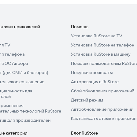
 Memo на главном экране.
го дневника о поисках Любви.
магазин приложений
Помощь
истрируйте прозвище вашего Эггмона.
Установка RuStore на TV
ля TV
Установка RuStore на телефон
ете, отвечая на вопросы. В конце месяца помощник
ля телефона
Установка RuStore в машину
для ОС Аврора
Помощь пользователям RuStor
есте.
 (для СМИ и блогеров)
Покупки и возвраты
тельское соглашение
Авторизация в RuStore
 памятками или отсчётом дней отношений.
циальность для
Сбой обновления приложений
телей
связь с партнером благодаря SumOne!
Детский режим
применения
Автообновление приложений
ательных технологий RuStore
Как написать отзыв к приложе
тив для производителей
ые категории
Блог RuStore