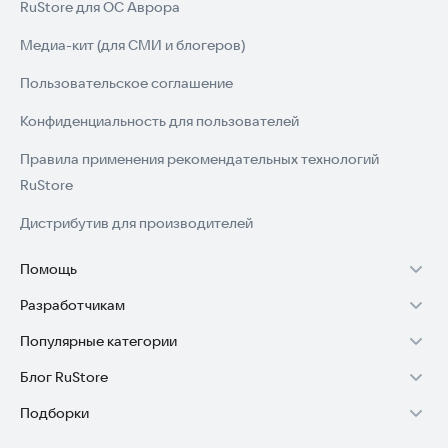
RuStore для ОС Аврора
Медиа-кит (для СМИ и блогеров)
Пользовательское соглашение
Конфиденциальность для пользователей
Правила применения рекомендательных технологий
RuStore
Дистрибутив для производителей
Помощь
Разработчикам
Установка RuStore на TV
Популярные категории
Зарабатывать с RuStore
Установка RuStore на телефон
Блог RuStore
Игры для Android
Стать разработчиком
Установка RuStore в машину
Подборки
Обзоры игр для Android 2025
Приложения банков
Доступ к RuStore Консоль
Помощь пользователям RuStore