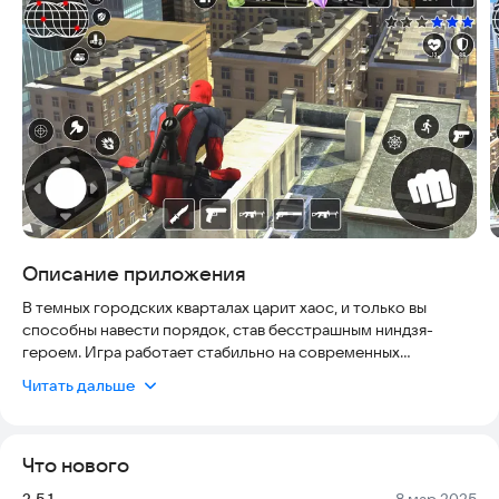
Описание приложения
В темных городских кварталах царит хаос, и только вы
способны навести порядок, став бесстрашным ниндзя-
героем. Игра работает стабильно на современных
устройствах, не требует постоянного подключения к
Читать дальше
интернету и полностью безопасна для установки.
Особенности игры:
Что нового
• Классический аркадный стиль с элементами файтинга
Версия:
Дата:
3.5.1
8 мар 2025