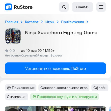
Скачать
Главная
Каталог
Игры
Приключения
Ninja Superhero Fighting Game
(
)
0,0
до 10 тыс
99.4 MB
6+
Рейтинг:
Нет оценок
Скачиваний
Размер
Возраст
:
:
:
Установить с помощью RuStore
Приключения
Однопользовательская игра
Офлайн
Категория
:
Тег
:
Тег
:
Стилизация
Проверено вручную и антивирусом
Тег
:
Тег
:
Скриншоты