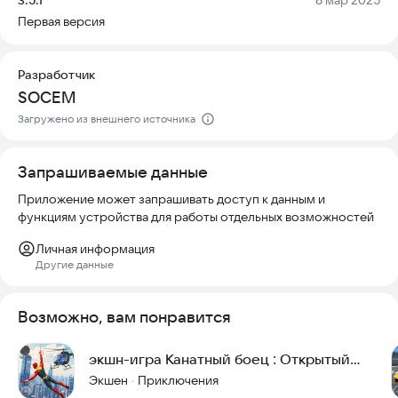
• Динамичные сражения против бандитских группировок
Первая версия
• Широкий выбор доступного оружия
• Система прокачки и улучшения персонажа
• Эффектные боевые комбинации
Разработчик
SOCEM
Как играть:
Загружено из внешнего источника
• Наносите сильные удары в рукопашном бою
• Сочетайте прыжки с защитными блоками
• Подбирайте оружие прямо на поле битвы
Запрашиваемые данные
• Набирайте очки за каждую победу
Приложение может запрашивать доступ к данным и
• Открывайте новые умения по ходу игры
функциям устройства для работы отдельных возможностей
Сможете ли вы очистить город от преступников и стать
Личная информация
настоящим защитником? Скачайте игру прямо сейчас и
Другие данные
начните свое приключение.
Возможно, вам понравится
экшн-игра Канатный боец : Открытый
Мир игры машины
Экшен
Приключения
·