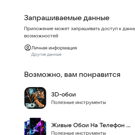
Безопасно и удобно. Все материалы загружают
подключения к интернету.
Запрашиваемые данные
Поддерживается на большинстве популярных с
Обновления и новые темы появляются регулярн
Приложение может запрашивать доступ к данны
дизайном.
возможностей
Создавайте уникальный стиль своего устройст
Личная информация
Выбирайте из множества категорий: природа, г
Другие данные
Настройте экран под себя — с яркими анимаци
управления.
Возможно, вам понравится
Попробуйте прямо сейчас — скачайте приложе
каждый день.
3D-обои
Полезные инструменты
Живые Обои На Телефон -
WALLPS
Полезные инструменты