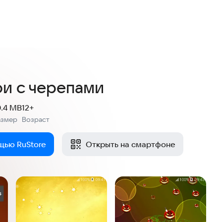
и с черепами
0.4 MB
12+
азмер
Возраст
:
щью RuStore
Открыть на смартфоне