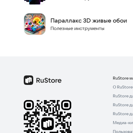
Параллакс 3D живые обои
Полезные инструменты
RuStore 
О RuStore
RuStore д
RuStore д
RuStore 
Медиа-кит
Пользова