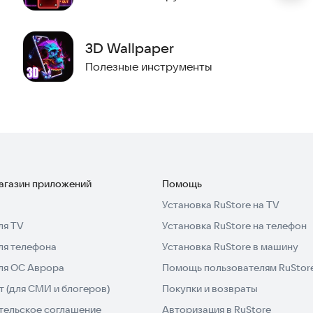
3D Wallpaper
Полезные инструменты
магазин приложений
Помощь
Установка RuStore на TV
ля TV
Установка RuStore на телефон
ля телефона
Установка RuStore в машину
для ОС Аврора
Помощь пользователям RuStor
 (для СМИ и блогеров)
Покупки и возвраты
тельское соглашение
Авторизация в RuStore