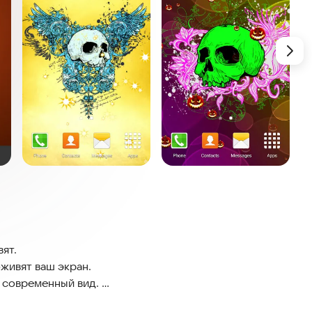
.
вят.
живят ваш экран.
 современный вид.