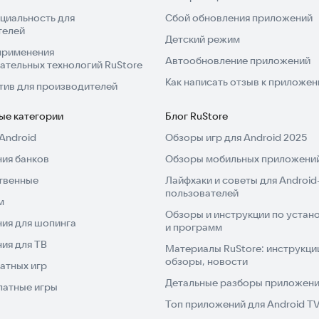
циальность для
Сбой обновления приложений
телей
Детский режим
применения
Автообновление приложений
ательных технологий RuStore
Как написать отзыв к приложе
тив для производителей
ые категории
Блог RuStore
Android
Обзоры игр для Android 2025
ия банков
Обзоры мобильных приложений
твенные
Лайфхаки и советы для Android
пользователей
м
Обзоры и инструкции по устано
ия для шопинга
и программ
ия для ТВ
Материалы RuStore: инструкци
обзоры, новости
атных игр
Детальные разборы приложений
латные игры
Топ приложений для Android T