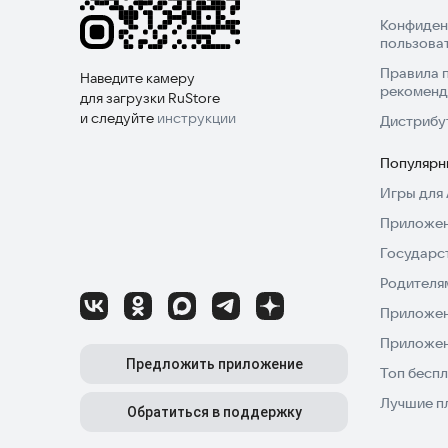
Конфиден
пользова
Правила 
Наведите камеру
рекоменд
для загрузки RuStore
и следуйте
инструкции
Дистрибу
Популярн
Игры для 
Приложен
Государс
Родителя
Приложен
Приложен
Предложить приложение
Топ беспл
Лучшие п
Обратиться в поддержку