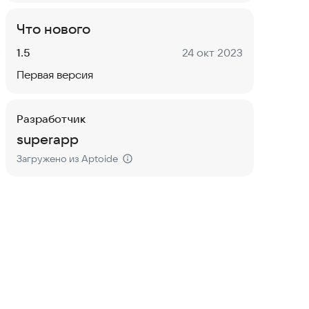
Что нового
Версия:
Дата:
1.5
24 окт 2023
Первая версия
Разработчик
superapp
Загружено из Aptoide