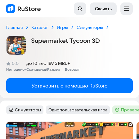
Скачать
Главная
Каталог
Игры
Симуляторы
Supermarket Tycoon 3D
(
)
0,0
до 10 тыс
189.5 MB
6+
Рейтинг:
Нет оценок
Скачиваний
Размер
Возраст
:
:
:
Установить с помощью RuStore
Симуляторы
Однопользовательская игра
Провере
Категория
:
Тег
:
Тег
:
Скриншоты