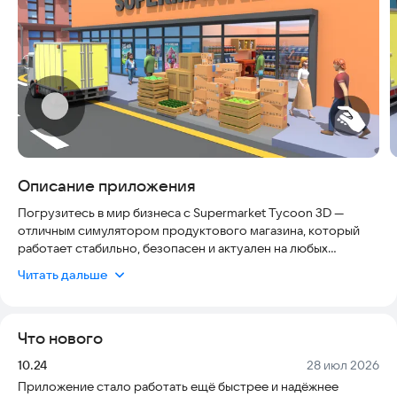
Описание приложения
Погрузитесь в мир бизнеса с Supermarket Tycoon 3D —
отличным симулятором продуктового магазина, который
работает стабильно, безопасен и актуален на любых
современных устройствах. Постройте, управляйте и
Читать дальше
развивайте свой собственный супермаркет в этой
увлекательной и реалистичной 3D-игре. Каждое ваше
решение — от заполнения полок до найма сотрудников —
Что нового
помогает вашей розничной империи расти. Готовы ли вы
стать управляющим и настоящим магнатом супермаркетов?
Версия:
Дата:
10.24
28 июл 2026
Приложение стало работать ещё быстрее и надёжнее
В Supermarket Tycoon 3D вы управляете магазином как