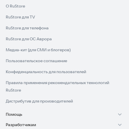
О RuStore
RuStore для TV
RuStore для телефона
RuStore для ОС Аврора
Медиа-кит (для СМИ и блогеров)
Пользовательское соглашение
Конфиденциальность для пользователей
Правила применения рекомендательных технологий
RuStore
Дистрибутив для производителей
Помощь
Разработчикам
Установка RuStore на TV