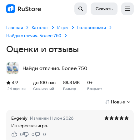
Скачать
Главная
Каталог
Игры
Головоломки
Найди отличия. Более 750
Оценки и отзывы
Найди отличия. Более 750
Рейтинг: 4,9, 124 оценки
Скачиваний: до 100 тыс
Размер файла: 88.8 MB
Возрастное ограничение: 88.8 MB
4,9
до 100 тыс
88.8 MB
0+
124 оценки
Скачиваний
Размер
Возраст
Новые
Evgeniy
Изменён 11 июн 2026
Интересная игра.
0
0
0
Нравится:
Не нравится: