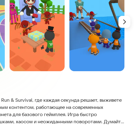
 Run & Survival, где каждая секунда решает, выживете
нным контентом, работающее на современных
нета для базового геймплея. Игра быстро
ушками, хаосом и неожиданными поворотами. Думайте
оперников в эпических битвах. Только самые ловкие