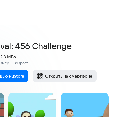
val: 456 Challenge
32.3 MB
6+
азмер
Возраст
:
щью RuStore
Открыть на смартфоне