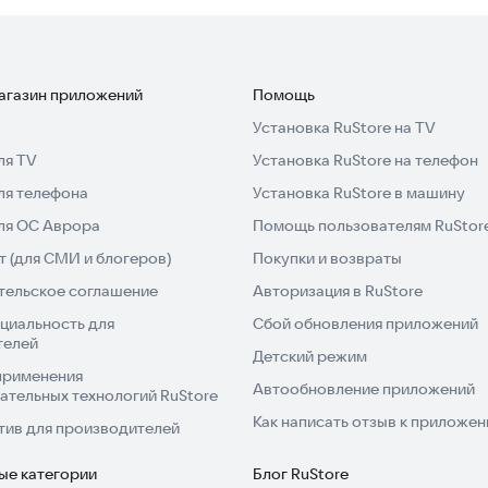
е соперников, чтобы пройти все 456 испытаний.
 мосты или тянете веревки — напряжение никогда не
магазин приложений
Помощь
о служебной лестнице и станьте чемпионом в этой
Установка RuStore на TV
е дольше. Примите вызов!
ля TV
Установка RuStore на телефон
ля телефона
Установка RuStore в машину
авыки на практике.
для ОС Аврора
Помощь пользователям RuStor
 (для СМИ и блогеров)
Покупки и возвраты
тельское соглашение
Авторизация в RuStore
циальность для
Сбой обновления приложений
телей
Детский режим
применения
Автообновление приложений
ательных технологий RuStore
Как написать отзыв к приложе
тив для производителей
ые категории
Блог RuStore