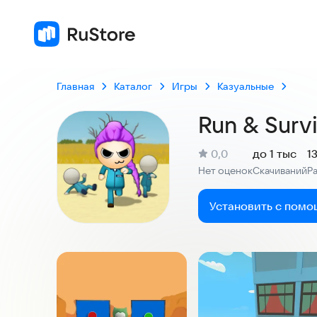
Главная
Каталог
Игры
Казуальные
Run & Survi
(
)
0,0
до 1 тыс
1
Рейтинг:
Нет оценок
Скачиваний
Р
:
:
Установить с помо
Скриншоты