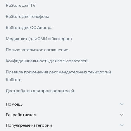
RuStore для TV
RuStore для телефона
RuStore для ОС Аврора
Медиа-кит (для СМИ и блогеров)
Пользовательское соглашение
Конфиденциальность для пользователей
Правила применения рекомендательных технологий
RuStore
Дистрибутив для производителей
Помощь
Разработчикам
Установка RuStore на TV
Популярные категории
Зарабатывать с RuStore
Установка RuStore на телефон