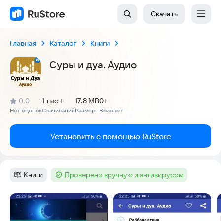
Скачать
Главная
Каталог
Книги
Суры и дуа. Аудио
(
)
0,0
1 тыс +
17.8 MB
0+
Рейтинг:
Нет оценок
Скачиваний
Размер
Возраст
:
:
:
Установить с помощью RuStore
Книги
Проверено вручную и антивирусом
Категория
:
Тег
:
Скриншоты