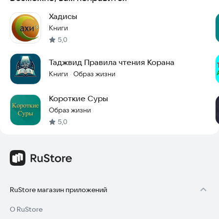
Попробуйте углубиться в эти истины и сделать молитву
Хадисы
частью своей жизни.
Книги
5,0
Таджвид Правила чтения Корана
Книги
Образ жизни
·
Короткие Суры
Образ жизни
5,0
RuStore магазин приложений
О RuStore