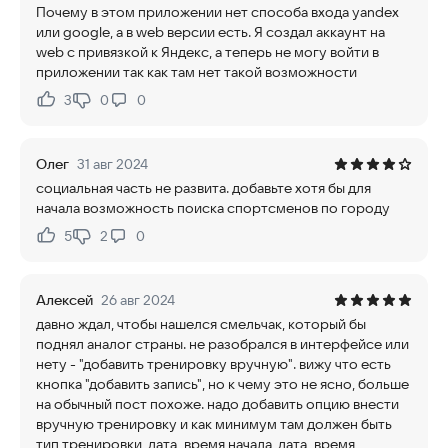
Почему в этом приложении нет способа входа yandex
или google, а в web версии есть. Я создал аккаунт на
web с привязкой к Яндекс, а теперь не могу войти в
приложении так как там нет такой возможности
3
0
0
Нравится:
Не нравится:
Олег
31 авг 2024
социальная часть не развита. добавьте хотя бы для
начала возможность поиска спортсменов по городу
5
2
0
Нравится:
Не нравится:
Алексей
26 авг 2024
давно ждал, чтобы нашелся смельчак, который бы
поднял аналог страны. не разобрался в интерфейсе или
нету - "добавить тренировку вручную". вижу что есть
кнопка "добавить запись", но к чему это не ясно, больше
на обычный пост похоже. надо добавить опцию внести
вручную тренировку и как минимум там должен быть
тип тренировки, дата_время начала, дата_время