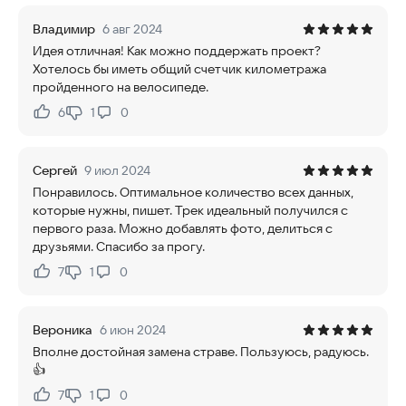
Владимир
6 авг 2024
Идея отличная! Как можно поддержать проект?
Хотелось бы иметь общий счетчик километража
пройденного на велосипеде.
6
1
0
Нравится:
Не нравится:
Сергей
9 июл 2024
Понравилось. Оптимальное количество всех данных,
которые нужны, пишет. Трек идеальный получился с
первого раза. Можно добавлять фото, делиться с
друзьями. Спасибо за прогу.
7
1
0
Нравится:
Не нравится:
Вероника
6 июн 2024
Вполне достойная замена страве. Пользуюсь, радуюсь.
👍
7
1
0
Нравится:
Не нравится: