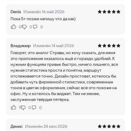
Denis
Изменён 16 май 2026
Пока 5+ позже напишу что да как)
0
0
0
Нравится:
Не нравится:
Владимир
Изменён 14 май 2026
Говорят, это аналог Стравы, но хочу сказать, для меня
это приложение оказалось ещё и гораздо удобней. К
нужным функциям привык быстро, ничего лишнего, вся
нужная статистика проста и понятна, маршрут
отслеживается точно. Дизайн простоват, хотелось бы
добавить чуть фирменной стилистики, современных
тонов в цветах оформления, сейчас всё это похоже на
офис. Ну и хотелось бы виджет. Тем не менее,
заслуженная твёрдая пятёрка.
1
0
0
Нравится:
Не нравится:
Денис
Изменён 24 июн 2026