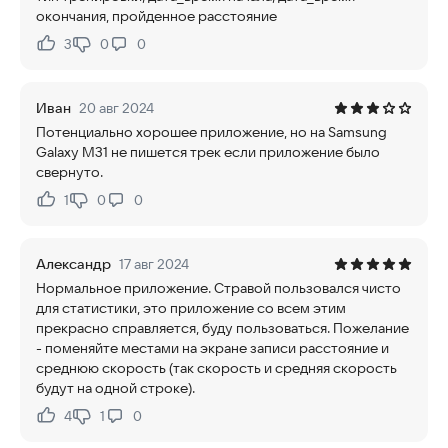
окончания, пройденное расстояние
3
0
0
Нравится:
Не нравится:
Иван
20 авг 2024
Потенциально хорошее приложение, но на Samsung
Galaxy M31 не пишется трек если приложение было
свернуто.
1
0
0
Нравится:
Не нравится:
Александр
17 авг 2024
Нормальное приложение. Стравой пользовался чисто
для статистики, это приложение со всем этим
прекрасно справляется, буду пользоваться. Пожелание
- поменяйте местами на экране записи расстояние и
среднюю скорость (так скорость и средняя скорость
будут на одной строке).
4
1
0
Нравится:
Не нравится: