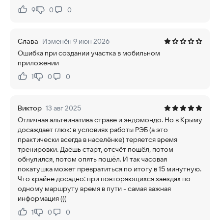
9
0
0
Нравится:
Не нравится:
Слава
Изменён 9 июн 2026
Ошибка при создании участка в мобильном
приложении
1
0
0
Нравится:
Не нравится:
Виктор
13 авг 2025
Отличная альтеинатива страве и эндомондо. Но в Крыму
досаждает глюк: в условиях работы РЭБ (а это
практически всегда в населëнке) теряется время
тренировки. Даëшь старт, отсчёт пошёл, потом
обнулился, потом опять пошëл. И так часовая
покатушка может превратиться по итогу в 15 минутную.
Что крайне досадно: при повторяющихся заездах по
одному маршруту время в пути - самая важная
информация (((
1
0
0
Нравится:
Не нравится: