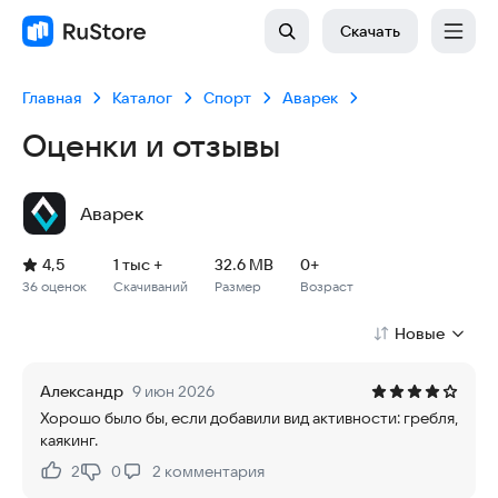
Скачать
Главная
Каталог
Спорт
Аварек
Оценки и отзывы
Аварек
Рейтинг: 4,5, 36 оценок
Скачиваний: 1 тыс +
Размер файла: 32.6 MB
Возрастное ограничение: 32.6 MB
4,5
1 тыс +
32.6 MB
0+
36 оценок
Скачиваний
Размер
Возраст
Новые
Александр
9 июн 2026
Хорошо было бы, если добавили вид активности: гребля,
каякинг.
2
0
2
комментария
Нравится:
Не нравится: