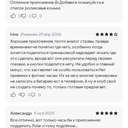
Отличное приложение 👍 Добавьте пожалуйста в
список роликовые коньки.
0
0
0
Нравится:
Не нравится:
Irina
Изменён 29 апр 2026
Хорошее приложение, почти аналог стравы, правда
временами не понятно где чего, особенно когда
хочется поделиться тренировкой надоедает искать где
это сделать, вроде вот они результаты перед твоими
глазами, а кнопки поделится нету. Не удобно и главный
минус, что заставляет не особо пользоваться Нет
привязки к фитнес часам. Из за чего многие тренировки
не записать и батарею ест в телефоне. А ну и клуб свой
не создать почему то, только готовые предлагает.
1
0
0
Нравится:
Не нравится:
Александр
5 ноя 2025
Все отлично, вот только часы бы к приложению
подцепить. Polar и тому подобное...