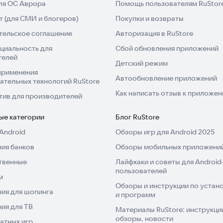
для ОС Аврора
Помощь пользователям RuStor
 (для СМИ и блогеров)
Покупки и возвраты
тельское соглашение
Авторизация в RuStore
циальность для
Сбой обновления приложений
телей
Детский режим
применения
Автообновление приложений
ательных технологий RuStore
Как написать отзыв к приложе
тив для производителей
ые категории
Блог RuStore
Android
Обзоры игр для Android 2025
ия банков
Обзоры мобильных приложений
твенные
Лайфхаки и советы для Android
пользователей
м
Обзоры и инструкции по устано
ия для шопинга
и программ
ия для ТВ
Материалы RuStore: инструкци
обзоры, новости
атных игр