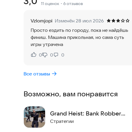
Рейтинг:
3,0
11 оценок
・6 отзывов
составляя умные планы. Каждое ваше решение в
* Детализированная городская среда: Исследуйте проработанный открытый мир с улицами,
Vzlomjopi
Изменён 28 июл 2026
зданиями и транспортом. Динамичная обстановк
Просто ездить по городу, пока не найдёшь
изменениям.
финиш. Машина прикольная, но сама суть
игры утрачена
* Динамичные перестрелки: Готовьтесь к напряженным схваткам и экшн-сценам. Используйте
укрытия, тактическое оружие и координируйте
0
0
0
Нравится:
Не нравится:
* Улучшения и достижения: Совершенствуйте навыки командира, получайте награды за успех и
Все отзывы
продвигайтесь по службе, чтобы стать лучшим 
* Сообщество и обновления: Мы ценим ваши отзывы и постоянно улучшаем игру, добавляя новые
Возможно, вам понравится
возможности и миссии, а также оптимизируя 
Защитите город, используя уникальные навыки 
Grand Heist: Bank Robber
задержите преступников. Присоединитесь к пол
Games
Стратегии
начните борьбу с преступностью уже сегодня!