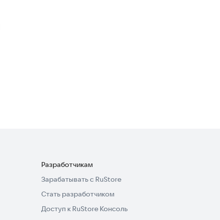
Police Car Game Police
Parking
Стратегии
Police Simulator: Police
Games
Гоночные
·
Симуляторы
4,1
Разработчикам
Зарабатывать с RuStore
Стать разработчиком
Доступ к RuStore Консоль