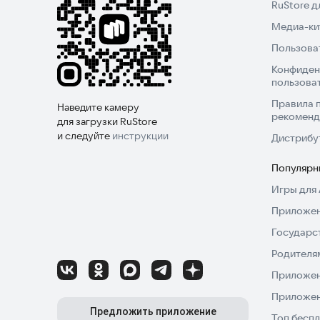
RuStore 
Медиа-кит
Пользова
Конфиден
пользова
Правила 
Наведите камеру
рекоменд
для загрузки RuStore
и следуйте
инструкции
Дистрибу
Популярн
Игры для 
Приложен
Государс
Родителя
Приложен
Приложен
Предложить приложение
Топ беспл