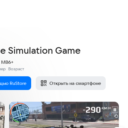
3,0
11 оценок
e Simulation Game
7 MB
6+
мер
Возраст
:
щью RuStore
Открыть на смартфоне