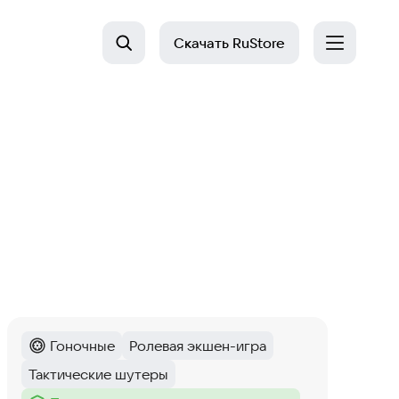
Скачать
RuStore
Гоночные
Ролевая экшен-игра
Категория
:
Тег
:
Тактические шутеры
Тег
: