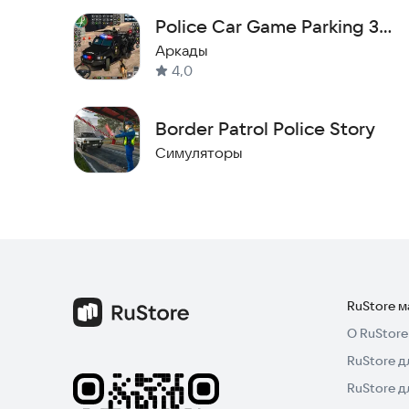
Примите командование и докажите, что именно
Police Car Game Parking 3D
Установите игру прямо сейчас и начните свое 
- Полицейская парковка
Аркады
4,0
Border Patrol Police Story
Симуляторы
RuStore 
О RuStore
RuStore д
RuStore д