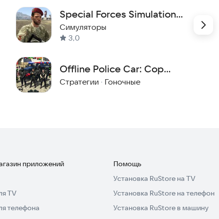
 вы достойны возглавить элитный отряд SWAT!
Special Forces Simulation
приключение.
Worl
Симуляторы
3,0
Offline Police Car: Cop
Game
Стратегии
·
Гоночные
магазин приложений
Помощь
Установка RuStore на TV
ля TV
Установка RuStore на телефон
ля телефона
Установка RuStore в машину