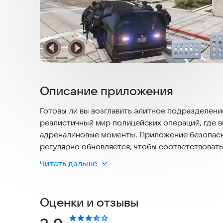
Описание приложения
Готовы ли вы возглавить элитное подразделение
реалистичный мир полицейских операций, где в
адреналиновые моменты. Приложение безопасно
регулярно обновляется, чтобы соответствоват
Читать дальше
* Реалистичные миссии: Выполняйте задания по спасению заложников, предотвращайте теракты и
боритесь с организованной преступностью. О
полиции.
Оценки и отзывы
* Тактическая стратегия: Управляйте отрядом, подбирайте экипировку и перехитрите преступников,