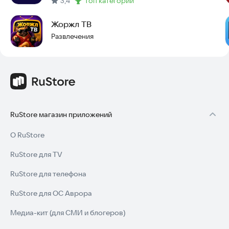
3,4
топ категории
Метка
:
Попробуйте установить TV Korea прямо сейчас и откройте
Жоржл ТВ
для себя мир корейского телевидения.
Развлечения
RuStore магазин приложений
О RuStore
RuStore для TV
RuStore для телефона
RuStore для ОС Аврора
Медиа-кит (для СМИ и блогеров)