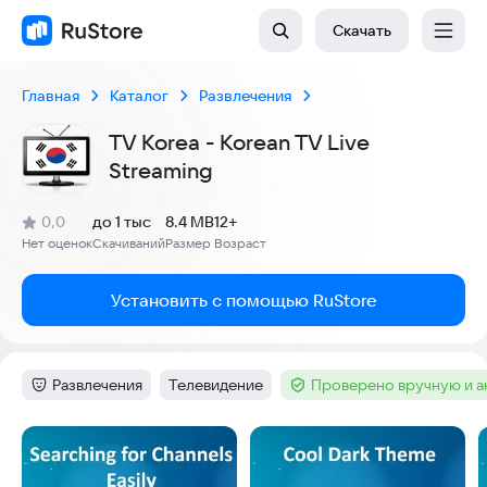
Скачать
Главная
Каталог
Развлечения
TV Korea - Korean TV Live
Streaming
(
)
0,0
до 1 тыс
8.4 MB
12+
Рейтинг:
Нет оценок
Скачиваний
Размер
Возраст
:
:
:
Установить с помощью RuStore
Развлечения
Телевидение
Проверено вручную и 
Категория
:
Тег
:
Тег
:
Скриншоты