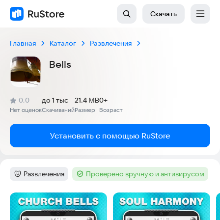
Скачать
Главная
Каталог
Развлечения
Bells
(
)
0,0
до 1 тыс
21.4 MB
0+
Рейтинг:
Нет оценок
Скачиваний
Размер
Возраст
:
:
:
Установить с помощью RuStore
Развлечения
Проверено вручную и антивирусом
Категория
:
Тег
:
Скриншоты