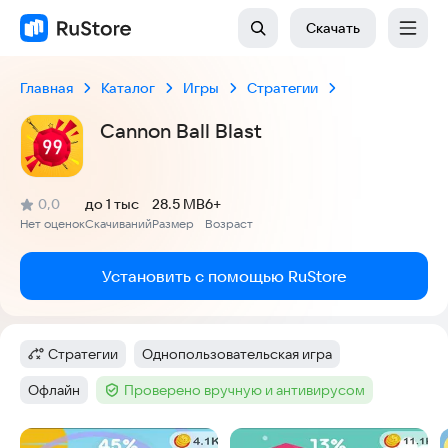
Скачать
Главная
Каталог
Игры
Стратегии
Cannon Ball Blast
(
)
0,0
до 1 тыс
28.5 MB
6+
Рейтинг:
Нет оценок
Скачиваний
Размер
Возраст
:
:
:
Установить с помощью RuStore
Стратегии
Однопользовательская игра
Категория
:
Тег
:
Офлайн
Проверено вручную и антивирусом
Тег
:
Тег
:
Скриншоты