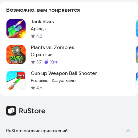
стратегического мышления. Покажите свою точность и
умение планировать действия, чтобы пройти все уровни и
Возможно, вам понравится
стать мастером в этой игре. Установите игру и начните
играть уже сегодня!
Tank Stars
Аркады
4,2
Plants vs. Zombies
Стратегии
3,7
хит
Метка
:
Gun up Weapon Ball Shooter
Ролевые
Казуальные
·
4,6
RuStore магазин приложений