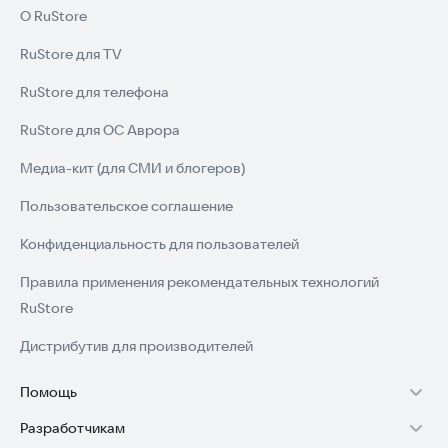
О RuStore
RuStore для TV
RuStore для телефона
RuStore для ОС Аврора
Медиа-кит (для СМИ и блогеров)
Пользовательское соглашение
Конфиденциальность для пользователей
Правила применения рекомендательных технологий
RuStore
Дистрибутив для производителей
Помощь
Разработчикам
Установка RuStore на TV