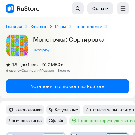
Скачать
Главная
Каталог
Игры
Головоломки
Монеточки: Сортировка
Taberplay
(
)
4,9
до 1 тыс
26.2 MB
0+
Рейтинг:
6 оценок
Скачиваний
Размер
Возраст
:
:
:
Установить с помощью RuStore
Головоломки
Казуальные
Интеллектуальные игры
Категория
:
Категория
:
Тег
:
Логическая игра
Офлайн
Проверено вручную и анти
Тег
:
Тег
:
Тег
: