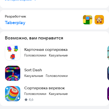
Чем выше балл, тем больше разных цветов для монет будет
генерироваться для повышения сложности игры.
Разработчик
Игра заканчивается, когда не останется ходов.
Taberplay
https://taberplay.ru/
Возможно, вам понравится
Карточная сортировка
Головоломки
Казуальные
·
Sort Dash
Казуальные
Головоломки
·
Сортировка веревок
Головоломки
Казуальные
·
4,6