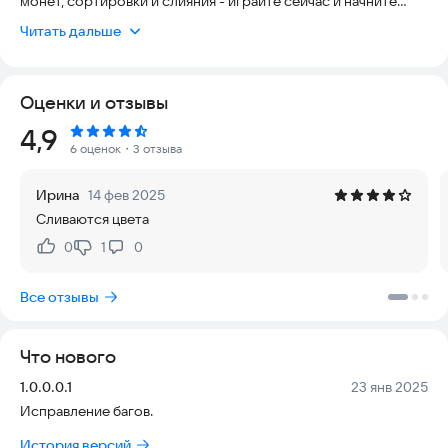
монет, сортировки и слияния - играйте сейчас и начните
свое приключение по сортировке монет.
Читать дальше
🕹️ Захватывающий геймплей: Наслаждайтесь захватывающим
игровым процессом, который увлечет вас на долгие часы.
Оценки и отзывы
🎮 Интуитивно понятное управление: легко сортируйте
Рейтинг:
4,9
монеты с помощью удобного и отзывчивого сенсорного
6 оценок
・3 отзыва
управления, что делает игру доступной для игроков всех
возрастов.
Ирина
14 фев 2025
Сливаются цвета
🏆 Рейтинг и достижения: Играйте с толком и дольше, так вы
получите больше очков и станете лучшим в рейтинге
0
1
0
Нравится:
Не нравится:
игроков. Игра также может вознаграждать вас
достижениями за набор определенного количества очков.
Все отзывы
Как играть?
Что нового
Перемещайте монеты и располагайте монеты одинакового
цвета радом (слева, справа, сверху или снизу). Монеты
Версия:
Дата:
1.0.0.0.1
23 янв 2025
одного цвета объединятся в одну группу, исчезнут с
Исправление багов.
игрового поля и вы заработаете очки.
История версий