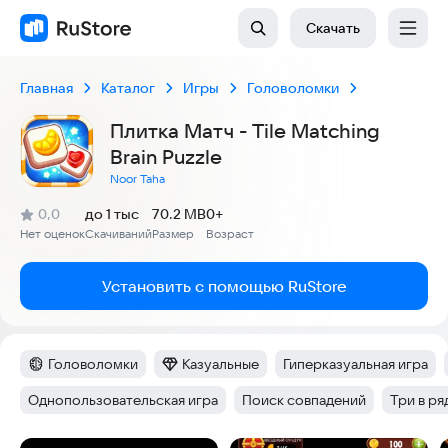
Скачать
Главная
Каталог
Игры
Головоломки
Плитка Матч - Tile Matching
Brain Puzzle
Noor Taha
(
)
0,0
до 1 тыс
70.2 MB
0+
Рейтинг:
Нет оценок
Скачиваний
Размер
Возраст
:
:
:
Установить с помощью RuStore
Головоломки
Казуальные
Гиперказуальная игра
Категория
:
Категория
:
Тег
:
Однопользовательская игра
Поиск совпадений
Три в ря
Тег
:
Тег
:
Тег
: