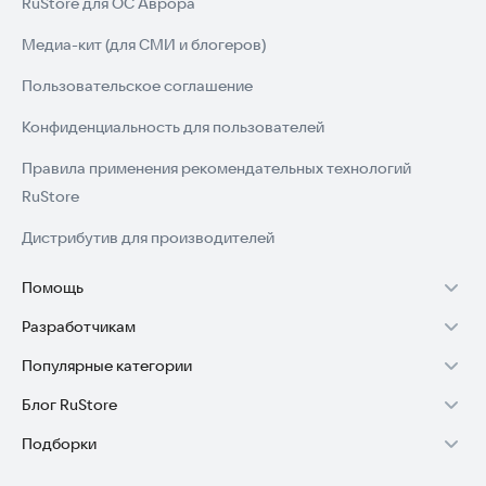
RuStore для ОС Аврора
Медиа-кит (для СМИ и блогеров)
Пользовательское соглашение
Конфиденциальность для пользователей
Правила применения рекомендательных технологий
RuStore
Дистрибутив для производителей
Помощь
Разработчикам
Установка RuStore на TV
Популярные категории
Зарабатывать с RuStore
Установка RuStore на телефон
Блог RuStore
Игры для Android
Стать разработчиком
Установка RuStore в машину
Подборки
Обзоры игр для Android 2025
Приложения банков
Доступ к RuStore Консоль
Помощь пользователям RuStore