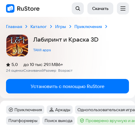
Скачать
Главная
Каталог
Игры
Приключения
Лабиринт и Краска 3D
TAMI apps
(
)
5,0
до 10 тыс
29.1 MB
6+
Рейтинг:
24 оценки
Скачиваний
Размер
Возраст
:
:
:
Установить с помощью RuStore
Приключения
Аркады
Однопользовательская игра
Категория
:
Категория
:
Тег
:
Платформеры
Поиск выхода
Проверено вручную и а
Тег
:
Тег
:
Тег
: