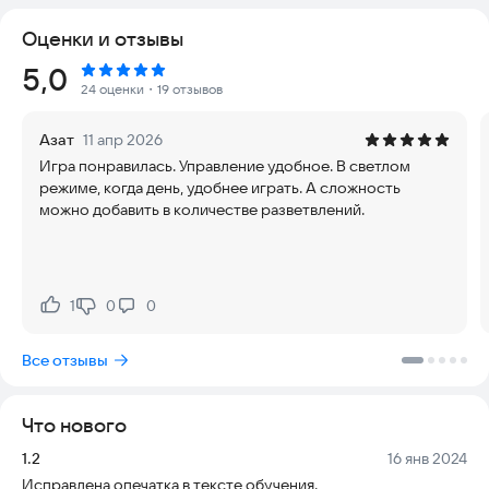
Собирай монетки, чтобы купить на них дополнительные
Оценки и отзывы
баллончики с краской.
Соревнуйся с друзьями на скоростное прохождение
Рейтинг:
5,0
лабиринта оффлайн.
24 оценки
・19 отзывов
Особенности игры:
Азат
11 апр 2026
✔ 2 эпизода по 10 уровней в каждом;
Игра понравилась. Управление удобное. В светлом
✔ возможность рисования на стенах;
режиме, когда день, удобнее играть. А сложность
✔ 3D-звук (рекомендуется играть в наушниках).
можно добавить в количестве разветвлений.
Сайт разработчика:
http://tamiapps.com/
(для РСЯ)
1
0
0
Нравится:
Не нравится:
Все отзывы
Что нового
Версия:
Дата:
1.2
16 янв 2024
Исправлена опечатка в тексте обучения.