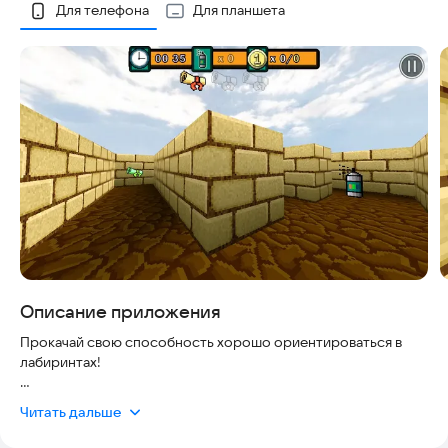
Скриншоты
Для телефона
Для планшета
Описание приложения
Прокачай свою способность хорошо ориентироваться в
лабиринтах!
Оставляй на стенах отметки при помощи баллончика с
Читать дальше
краской, чтобы не заблудиться. Баллончики с краской ищи в
самом лабиринте.