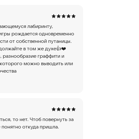
ивающемуся лабиринту,
ц игры рождается одновременно
сти от собственной путаницы.
должайте в том же духе👍❤️
с, разнообразие граффити и
 которого можно выводить или
очества
ться, то нет. Чтоб повернуть за
е понятно откуда пришла.