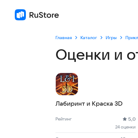
Главная
Каталог
Игры
Прик
Оценки и о
Лабиринт и Краска 3D
Рейтинг: 5,0, 24 оценки
Скачиваний: до 10 тыс
Размер файла: 29.1 MB
Возрастное ограничение: 29.1 MB
5,0
Рейтинг
24 оценки