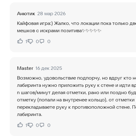
Анютик
28 мар 2026
Кайфовая игра:) Жалко, что локации пока только дв
мешков с искрами позитива✨✨✨✨✨
1
0
0
Нравится:
Не нравится:
Master
16 дек 2025
Возможно, удовольствие подпорчу, но вдруг кто не
лабиринта нужно приложить руку к стене и идти вд
n шагов/минут делая отметки, рано или поздно буд
отметку (попали на внутренее кольцо), от отметки
перекладываете руку к противоположной стене. П
лабиринта.
1
0
0
Нравится:
Не нравится: