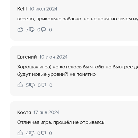
Keill
10 июл 2024
весело, прикольно забавно. но не понятно зачем н
7
0
0
Нравится:
Не нравится:
Евгений
10 июн 2024
Хорошая игра) но хотелось бы чтобы по быстрее д
будут новые уровни?! не понятно
5
0
0
Нравится:
Не нравится:
Костя
17 янв 2024
Отличная игра, прошёл не отрываясь!
4
0
0
Нравится:
Не нравится: