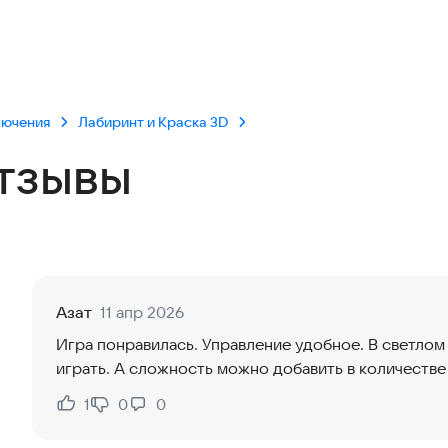
лючения
Лабиринт и Краска 3D
тзывы
Азат
11 апр 2026
Игра понравилась. Управление удобное. В светлом
играть. А сложность можно добавить в количестве
1
0
0
Нравится:
Не нравится: