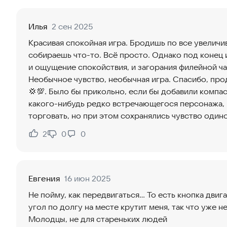
Илья
2 сен 2025
Красивая спокойная игра. Бродишь по все увелич
собираешь что-то. Всё просто. Однако под коне
и ощущение спокойствия, и загорания филейной ча
Необычное чувство, необычная игра. Спасибо, про
💢💯. Было бы прикольно, если бы добавили компа
какого-нибудь редко встречающегося персонажа,
торговать, но при этом сохранялись чувство один
2
0
0
Нравится:
Не нравится:
Евгения
16 июн 2025
Не пойму, как передвигаться... То есть кнопка двига
угол по долгу на месте крутит меня, так что уже н
Молодцы, не для стареньких людей