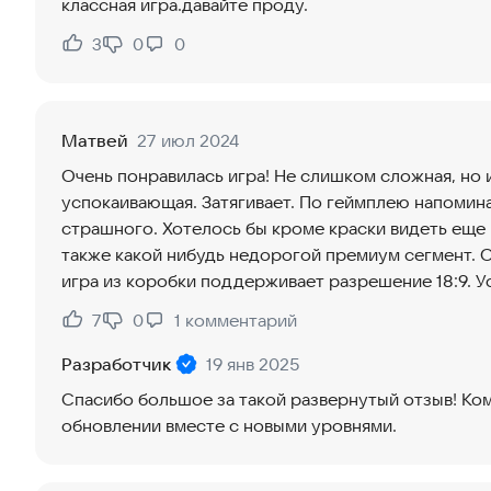
классная игра.давайте проду.
3
0
0
Нравится:
Не нравится:
Матвей
27 июл 2024
Очень понравилась игра! Не слишком сложная, но 
успокаивающая. Затягивает. По геймплею напомина
страшного. Хотелось бы кроме краски видеть еще 
также какой нибудь недорогой премиум сегмент. О
игра из коробки поддерживает разрешение 18:9. У
7
0
1
комментарий
Нравится:
Не нравится:
Разработчик
19 янв 2025
Спасибо большое за такой развернутый отзыв! К
обновлении вместе с новыми уровнями.