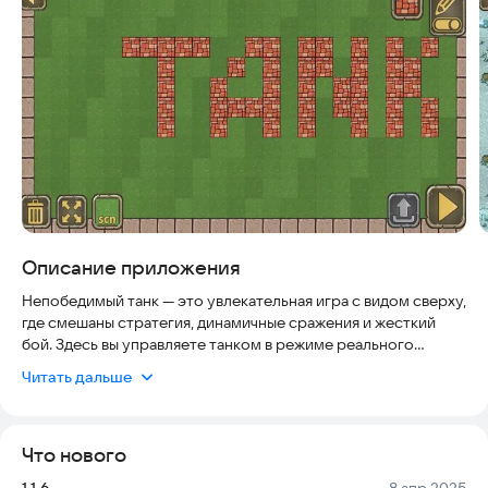
Описание приложения
Непобедимый танк — это увлекательная игра с видом сверху,
где смешаны стратегия, динамичные сражения и жесткий
бой. Здесь вы управляете танком в режиме реального
времени, и успех зависит от вашей тактики и меткости.
Читать дальше
В этой части игры вас ждет новая арена. Чтобы выжить и
одержать победу, нужно грамотно маневрировать и точно
Что нового
стрелять. Игра постоянно держит в напряжении: каждый
момент наполнен адреналином. Такой динамичный подход
Версия:
Дата:
1.1.6
8 апр 2025