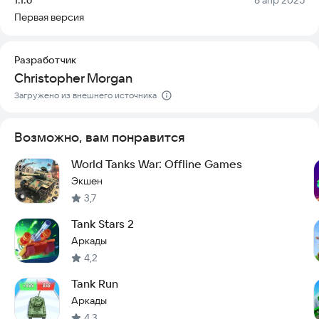
делает проект интересным как для обычных игроков, так и
Первая версия
для тех, кто любит сложные вызовы.
Безопасность и удобство гарантированы: игра работает
Разработчик
стабильно на современных устройствах, не требует
Christopher Morgan
сложной настройки и полностью готова к запуску сразу
после установки.
Загружено из внешнего источника
Попробуйте Непобедимый танк прямо сейчас и проверьте
свои навыки в бою!
Возможно, вам понравится
World Tanks War: Offline Games
Экшен
3,7
Tank Stars 2
Аркады
4,2
Tank Run
Аркады
4,3