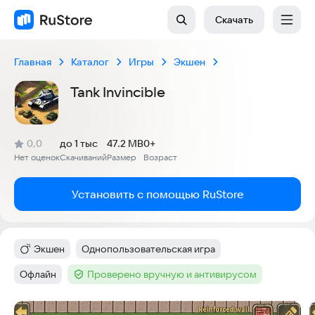
Скачать
Главная
Каталог
Игры
Экшен
Tank Invincible
(
)
0,0
до 1 тыс
47.2 MB
0+
Рейтинг:
Нет оценок
Скачиваний
Размер
Возраст
:
:
:
Установить с помощью RuStore
Экшен
Однопользовательская игра
Категория
:
Тег
:
Офлайн
Проверено вручную и антивирусом
Тег
:
Тег
:
Скриншоты