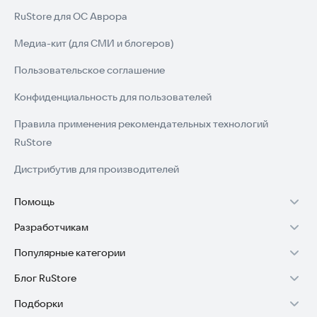
RuStore для ОС Аврора
Медиа-кит (для СМИ и блогеров)
Пользовательское соглашение
Конфиденциальность для пользователей
Правила применения рекомендательных технологий
RuStore
Дистрибутив для производителей
Помощь
Разработчикам
Установка RuStore на TV
Популярные категории
Зарабатывать с RuStore
Установка RuStore на телефон
Блог RuStore
Игры для Android
Стать разработчиком
Установка RuStore в машину
Подборки
Обзоры игр для Android 2025
Приложения банков
Доступ к RuStore Консоль
Помощь пользователям RuStore