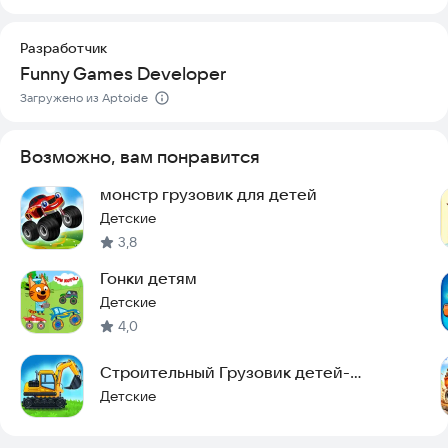
Безопасность и удобство использования гарантированы:
Разработчик
приложение оптимизировано для современных устройств,
Funny Games Developer
не требует сложных настроек и работает стабильно.
Актуальность контента поддерживается регулярными
Загружено из Aptoide
обновлениями, а игра полностью готова к использованию
сразу после установки.
Возможно, вам понравится
Попробуйте установить Toyo the Hill Bus и ощутите драйв
управления автобусом на险峻ных дорогах прямо сейчас.
монстр грузовик для детей
Детские
3,8
Гонки детям
Детские
4,0
Строительный Грузовик детей-
Construction Truck
Детские