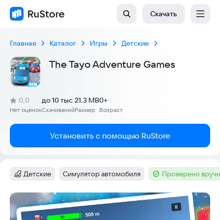
Скачать
Главная
Каталог
Игры
Детские
The Tayo Adventure Games
(
)
0,0
до 10 тыс
21.3 MB
0+
Рейтинг:
Нет оценок
Скачиваний
Размер
Возраст
:
:
:
Установить с помощью RuStore
Детские
Симулятор автомобиля
Проверено вручн
Категория
:
Тег
:
Тег
:
Скриншоты