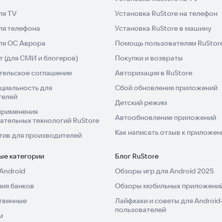
ля TV
Установка RuStore на телефон
ля телефона
Установка RuStore в машину
для ОС Аврора
Помощь пользователям RuStor
 (для СМИ и блогеров)
Покупки и возвраты
тельское соглашение
Авторизация в RuStore
циальность для
Сбой обновления приложений
телей
Детский режим
применения
Автообновление приложений
ательных технологий RuStore
Как написать отзыв к приложе
тив для производителей
ые категории
Блог RuStore
Android
Обзоры игр для Android 2025
ия банков
Обзоры мобильных приложений
твенные
Лайфхаки и советы для Android
пользователей
м