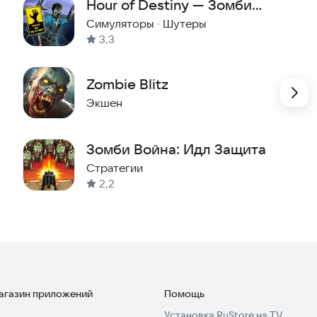
Hour of Destiny — Зомби
выживание
Симуляторы
·
Шутеры
3,3
Zombie Blitz
Экшен
Зомби Война: Идл Защита
Стратегии
2,2
магазин приложений
Помощь
Установка RuStore на TV