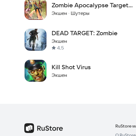
Zombie Apocalypse Target
Dead
Экшен
·
Шутеры
DEAD TARGET: Zombie
Экшен
4,5
Kill Shot Virus
Экшен
RuStore 
О RuStore