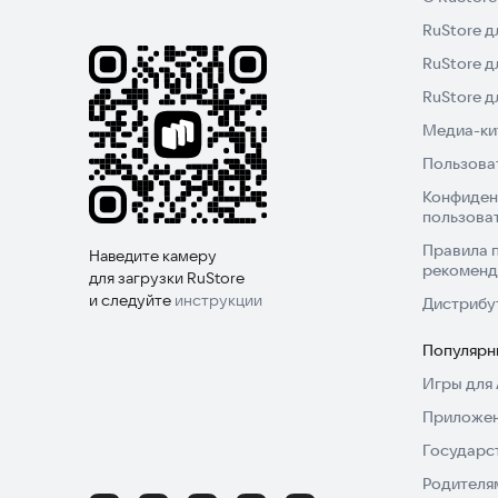
RuStore д
RuStore д
RuStore 
Медиа-кит
Пользова
Конфиден
пользова
Правила 
Наведите камеру
рекоменд
для загрузки RuStore
и следуйте
инструкции
Дистрибу
Популярн
Игры для 
Приложен
Государс
Родителя