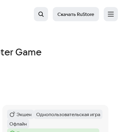
Скачать
RuStore
ooter Game
Экшен
Однопользовательская игра
Категория
:
Тег
:
Офлайн
Тег
: