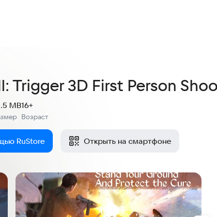
l: Trigger 3D First Person Sh
1.5 MB
16+
азмер
Возраст
:
щью RuStore
Открыть на смартфоне