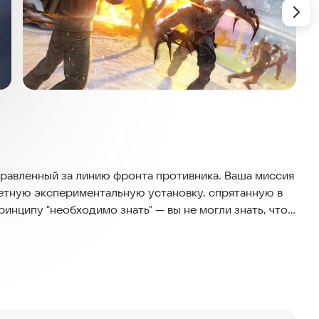
тправленный за линию фронта противника. Ваша миссия
ретную экспериментальную установку, спрятанную в
инципу "необходимо знать" — вы не могли знать, что
омби. Когда весь ад вырвался на свободу, вашей
и страхом. Вокруг — разрушенные дома,
аряжение и навыки — ваш единственный шанс выжить.
росто солдаты — это неумирающие тени, которые