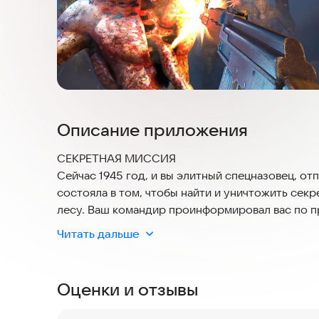
Описание приложения
СЕКРЕТНАЯ МИССИЯ
Сейчас 1945 год, и вы элитный спецназовец, о
состояла в том, чтобы найти и уничтожить сек
лесу. Ваш командир проинформировал вас по пр
враг превращает мертвые тела в кровожадных з
Читать дальше
целью стало выжить.
Вы просыпаетесь в лесу, окружённым тишиной 
Оценки и отзывы
заброшенные дороги и тени прошлого. Ваши сн
Но враг стал сильнее, чем вы думали. Он не п