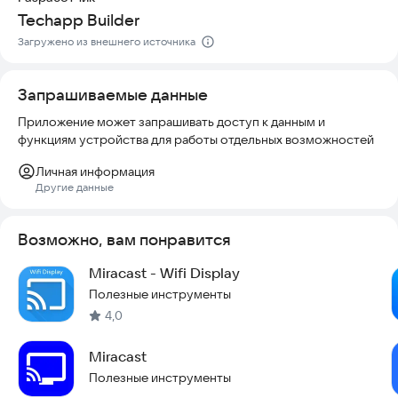
3) Версия операционной системы вашего телефона должна
Techapp Builder
быть Android 4.2 или выше.
Загружено из внешнего источника
4) Загрузите и запустите приложение Miracast.
Запрашиваемые данные
5) Наслаждайтесь трансляцией :)
Приложение может запрашивать доступ к данным и
Постскриптум: Для успешной работы приложения
функциям устройства для работы отдельных возможностей
требуется, чтобы как аппаратная, так и программная часть
телефона поддерживала технологию Miracast. Пожалуйста,
Личная информация
не ставьте низкий рейтинг, если ваш смартфон не имеет
Другие данные
данной функции.
Попробуйте установить приложение прямо сейчас, чтобы
Возможно, вам понравится
открыть новые возможности для просмотра контента на
Miracast - Wifi Display
большом экране.
Полезные инструменты
4,0
Miracast
Полезные инструменты