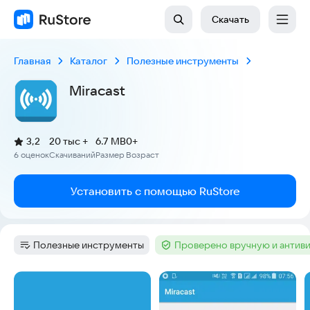
Скачать
Главная
Каталог
Полезные инструменты
Miracast
(
)
3,2
20 тыс +
6.7 MB
0+
Рейтинг:
6 оценок
Скачиваний
Размер
Возраст
:
:
:
Установить с помощью RuStore
Полезные инструменты
Проверено вручную и антив
Категория
:
Тег
:
Скриншоты