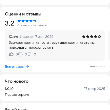
работает стабильно на современных устройствах и
актуально для всех, кто хочет избавиться от проводов.
Оценки и отзывы
Miracast поддерживает воспроизведение видео, музыки и
Рейтинг:
3,2
фотографий на любых совместимых устройствах, таких как
6 оценок
・6 отзывов
смартфоны, ноутбуки и планшеты, в любом месте, где есть
сеть.
Юлия
Изменён 7 июл 2026
Зависает картинка часто .. звук идет картинка стоит..
Приложение предлагает удобный ярлык и виджет для
приходиься перезапускать
быстрого доступа к функции трансляции экрана, которая
изначально встроена в Android версии 4.2 и новее.
0
0
0
Нравится:
Не нравится:
Следуйте простым инструкциям ниже, чтобы отобразить
Все отзывы
экран мобильного телефона на телевизоре:
1) Убедитесь, что ваш телевизор поддерживает функцию
Что нового
беспроводного дисплея или подключен к
соответствующему адаптеру.
Версия:
Дата:
1.0.10
27 февр 2025
Первая версия
2) Телевизор и ваш телефон должны быть подключены к
одной и той же сети Wi-Fi.
Разработчик