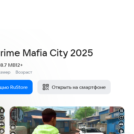
rime Mafia City 2025
38.7 MB
12+
азмер
Возраст
:
щью RuStore
Открыть на смартфоне