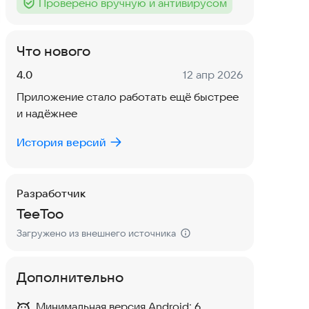
Проверено вручную и антивирусом
Тег
:
Что нового
Версия:
Дата:
4.0
12 апр 2026
Приложение стало работать ещё быстрее
и надёжнее
История версий
Разработчик
TeeToo
Загружено из внешнего источника
Дополнительно
Минимальная версия Android:
6