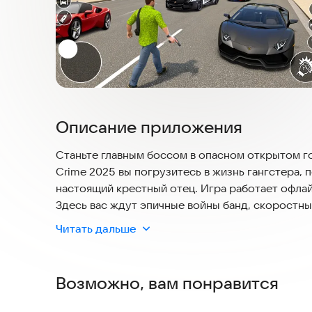
Описание приложения
Станьте главным боссом в опасном открытом гор
Crime 2025 вы погрузитесь в жизнь гангстера,
настоящий крестный отец. Игра работает офлайн
Здесь вас ждут эпичные войны банд, скоростны
качества создает реалистичную атмосферу кри
Читать дальше
Чит-коды для City Gangster Mafia Crime 2025:
Автобус - 334
Возможно, вам понравится
Автомобиль Creta - 66666
Porche 911 - 4567