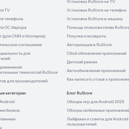
Установка RuStore на TV
ля TV
Установка RuStore на телефон
ля телефона
Установка RuStore в машину
для ОС Аврора
Помощь пользователям RuStor
 (для СМИ и блогеров)
Покупки и возвраты
тельское соглашение
Авторизация в RuStore
циальность для
Сбой обновления приложений
телей
Детский режим
применения
Автообновление приложений
ательных технологий RuStore
Как написать отзыв к приложе
тив для производителей
ые категории
Блог RuStore
Android
Обзоры игр для Android 2025
ия банков
Обзоры мобильных приложений
твенные
Лайфхаки и советы для Android
пользователей
м