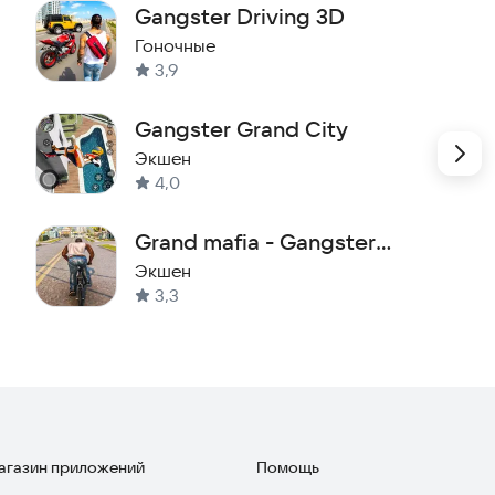
Gangster Driving 3D
Гоночные
3,9
Gangster Grand City
Экшен
4,0
Grand mafia - Gangster
Vegas Crime City Game
Экшен
3,3
магазин приложений
Помощь