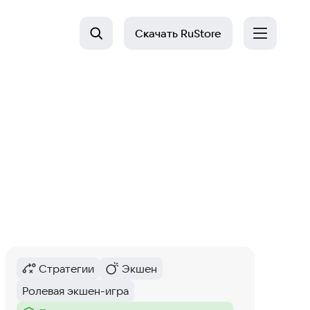
Скачать
RuStore
Стратегии
Экшен
Категория
:
Категория
:
Ролевая экшен-игра
Тег
: