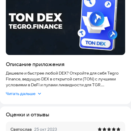
Описание приложения
Дешевле и быстрее любой DEX? Откройте для себя Tegro
Finance, ведущую DEX в открытой сети (TON) с лучшими
условиями в DeFi и пулами ликвидности для TGR.
Читать дальше
Tegro.Finance — популярная децентрализованная биржа
(DEX), позволяющая обменивать криптовалюту TON в сети
Open Network. Это крупнейшая биржа экосистемы TON и
Оценки и отзывы
Святослав
25 окт 2023