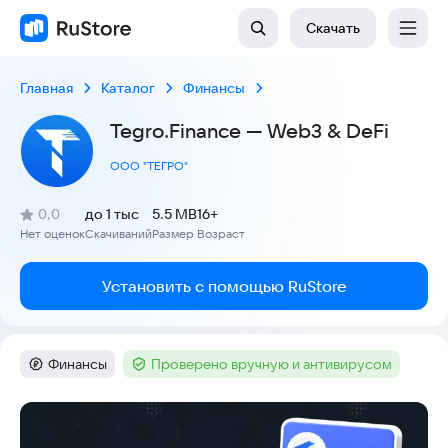
Скачать
Главная
Каталог
Финансы
Tegro.Finance — Web3 & DeFi
ООО "ТЕГРО"
(
)
0,0
до 1 тыс
5.5 MB
16+
Рейтинг:
Нет оценок
Скачиваний
Размер
Возраст
:
:
:
Установить с помощью RuStore
Финансы
Проверено вручную и антивирусом
Категория
:
Тег
:
Скриншоты