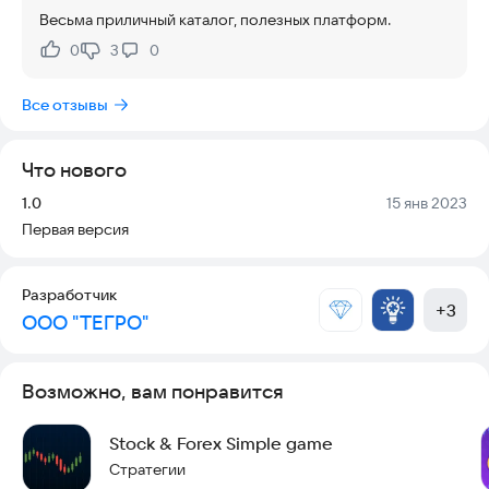
Весьма приличный каталог, полезных платформ.
0
3
0
Нравится:
Не нравится:
Все отзывы
Что нового
Версия:
Дата:
1.0
15 янв 2023
Первая версия
Разработчик
+
3
ООО "ТЕГРО"
Возможно, вам понравится
Stock & Forex Simple game
Стратегии