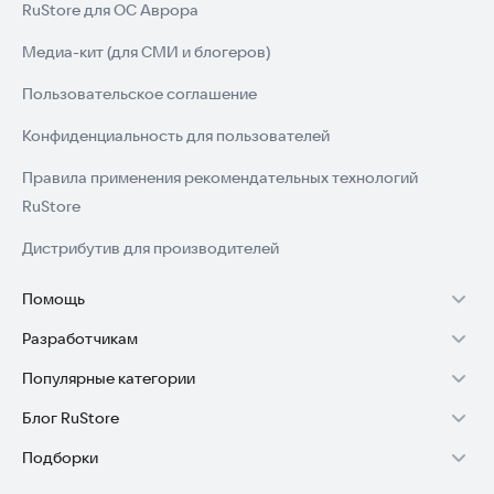
RuStore для ОС Аврора
Медиа-кит (для СМИ и блогеров)
Пользовательское соглашение
Конфиденциальность для пользователей
Правила применения рекомендательных технологий
RuStore
Дистрибутив для производителей
Помощь
Разработчикам
Установка RuStore на TV
Популярные категории
Зарабатывать с RuStore
Установка RuStore на телефон
Блог RuStore
Игры для Android
Стать разработчиком
Установка RuStore в машину
Подборки
Обзоры игр для Android 2025
Приложения банков
Доступ к RuStore Консоль
Помощь пользователям RuStore