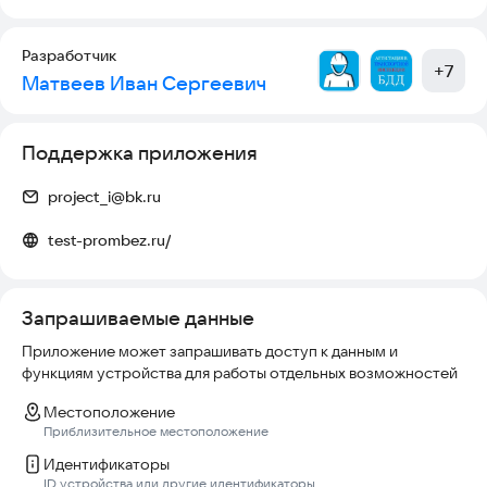
медицинских осмотров;
- Оказание первой помощи пострадавшим;
Разработчик
- Обучение и проверка знаний при эксплуатации подъёмных
+
7
Матвеев Иван Сергеевич
сооружений;
- Обучения и проверки знаний правил безопасности при
производстве погрузочно-разгрузочных работ;
- Обучение и проверка знаний мерам пожарной
Поддержка приложения
безопасности;
- Обучение и проверка знаний по охране труда.
project_i@bk.ru
test-prombez.ru/
Запрашиваемые данные
Приложение может запрашивать доступ к данным и
функциям устройства для работы отдельных возможностей
Местоположение
Приблизительное местоположение
Идентификаторы
ID устройства или другие идентификаторы