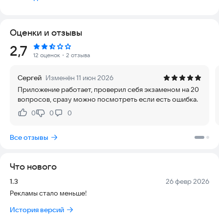
периодическую проверку знаний.
Экзаменационный тест 2024 года разработан для
подготовки к первичному и повторному экзамену
Оценки и отзывы
стропальщика. Тестовые вопросы и ответы соответствуют
профессиональному стандарту «Специалист по
Рейтинг:
2,7
эксплуатации подъемных сооружений» утв, приказом
12 оценок
・2 отзыва
Министерства труда и соцзащиты N 169н от 20.03.2018.
Все вопросы с ответами на этом сайте обновлены и
Сергей
Изменён 11 июн 2026
актуальны на сегодняшний день.
Приложение работает, проверил себя экзаменом на 20
Стропальщик - это рабочая профессия, основными
вопросов, сразу можно посмотреть если есть ошибка.
трудовыми функциями которого является строповка или
обвязка грузов и вспомогательных приспособлений для
0
0
0
Нравится:
Не нравится:
погрузки и разгрузки. В работе стропальщика
переменяются специальные грузоподъёмные механизмы
Все отзывы
(ГПМ)
Экзаменационный тест стропальщика разработан на основе
трудовых функций данной профессии с применением новых
Что нового
нормативно-правовых актов.
Условиями допуска для работников в данной сферы
Версия:
Дата:
1.3
26 февр 2026
деятельности является:
Рекламы стало меньше!
- Изучение производственных инструкций, инструкцией по
ОТ;
История версий
- Прохождение обязательных первичных и периодических