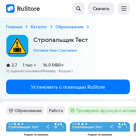
Скачать
Главная
Каталог
Образование
Стропальщик Тест
Матвеев Иван Сергеевич
(
)
2,7
1 тыс +
16.0 MB
0+
Рейтинг:
12 оценок
Скачиваний
Размер
Возраст
:
:
:
Установить с помощью RuStore
Образование
Работа
Проверено вручную и антив
Категория
:
Тег
:
Тег
:
Скриншоты