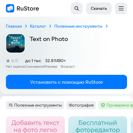
Скачать
Главная
Каталог
Полезные инструменты
Text on Photo
(
)
0,0
до 1 тыс
32.8 MB
0+
Рейтинг:
Нет оценок
Скачиваний
Размер
Возраст
:
:
:
Установить с помощью RuStore
Полезные инструменты
Фотография
Проверено в
Категория
:
Тег
:
Тег
:
Скриншоты