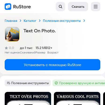
Скачать
Главная
Каталог
Полезные инструменты
Text On Photo.
(
)
0,0
до 1 тыс
15.2 MB
12+
Рейтинг:
Нет оценок
Скачиваний
Размер
Возраст
:
:
:
Установить с помощью RuStore
Полезные инструменты
Проверено вручную и антив
Категория
:
Тег
:
Скриншоты