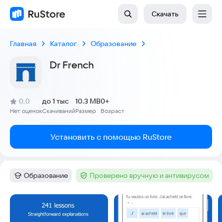
Скачать
Главная
Каталог
Образование
Dr French
(
)
0,0
до 1 тыс
10.3 MB
0+
Рейтинг:
Нет оценок
Скачиваний
Размер
Возраст
:
:
:
Установить с помощью RuStore
Образование
Проверено вручную и антивирусом
Категория
:
Тег
:
Скриншоты