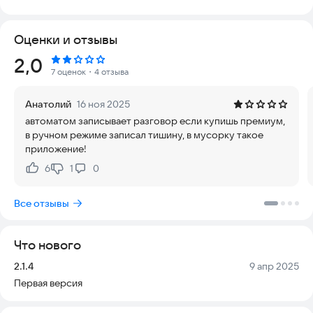
фиксировать каждый входящий или исходящий звонок,
сохраняя их в формате MP3 с выбором качества. Рекордер
Оценки и отзывы
выделяется удобством: при входящем вызове достаточно
нажать кнопку в уведомлении, и запись начнется сама.
Рейтинг:
2,0
7 оценок
・4 отзыва
Приложение помогает записывать телефонные разговоры и
удобно управлять файлами. Встроенный редактор
Анатолий
16 ноя 2025
позволяет разделять длинные звонки, прослушивать их,
автоматом записывает разговор если купишь премиум,
удалять ненужные фрагменты или переименовывать записи.
в ручном режиме записал тишину, в мусорку такое
Это удобно, если нужно вырезать и сохранить только
приложение!
важную часть разговора.
6
1
0
Нравится:
Не нравится:
Долгие лекции или стратегические совещания часто
мешают вести заметки. С этим приложением вы можете
Все отзывы
записать всё одним нажатием, используя качественный
диктофон для любой ситуации. Все автоматические записи
хранятся в отдельной галерее, где их можно переименовать
Что нового
или редактировать. Файлы сохраняются в универсальном
формате MP3.
Версия:
Дата:
2.1.4
9 апр 2025
Первая версия
Еще одна уникальная функция — мощный виджет записи. Он
появляется на экране при любом звонке. Нажмите кнопку на