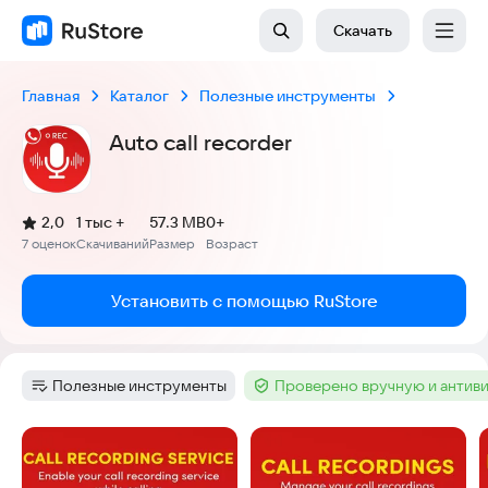
Скачать
Главная
Каталог
Полезные инструменты
Auto call recorder
(
)
2,0
1 тыс +
57.3 MB
0+
Рейтинг:
7 оценок
Скачиваний
Размер
Возраст
:
:
:
Установить с помощью RuStore
Полезные инструменты
Проверено вручную и антив
Категория
:
Тег
:
Скриншоты