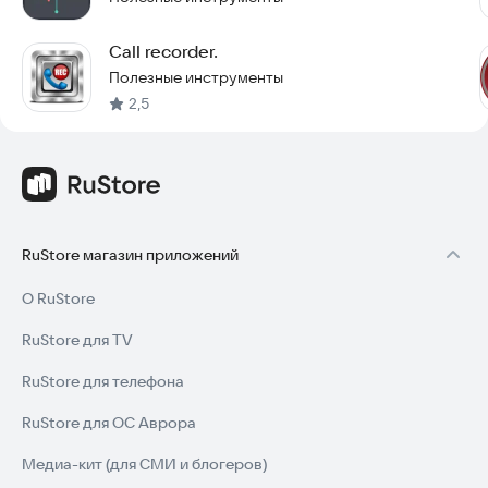
• Прослушивание записанных разговоров
• Удаление или редактирование аудиозаписей
Call recorder.
Полезные инструменты
Загрузите Auto Call, Audio, Sound, Voice Recorder & Editor
2,5
прямо сейчас и попробуйте записать свой первый звонок.
Оставьте отзыв, чтобы мы могли сделать приложение еще
удобнее для вас.
RuStore магазин приложений
О RuStore
RuStore для TV
RuStore для телефона
RuStore для ОС Аврора
Медиа-кит (для СМИ и блогеров)