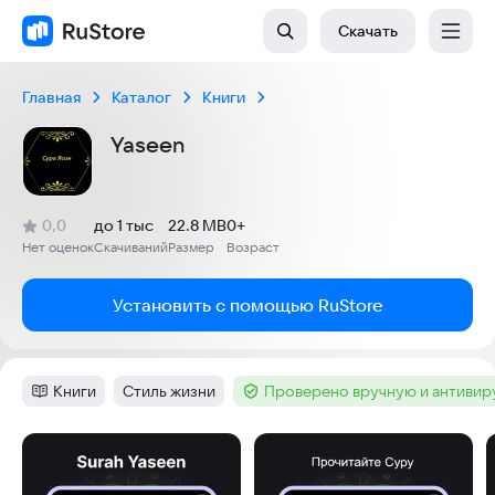
Скачать
Главная
Каталог
Книги
Yaseen
(
)
0,0
до 1 тыс
22.8 MB
0+
Рейтинг:
Нет оценок
Скачиваний
Размер
Возраст
:
:
:
Установить с помощью RuStore
Книги
Стиль жизни
Проверено вручную и антиви
Категория
:
Тег
:
Тег
:
Скриншоты