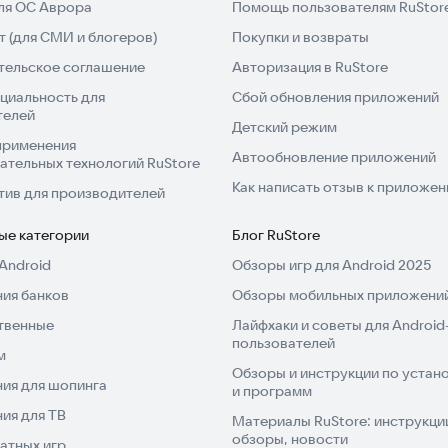
для ОС Аврора
Помощь пользователям RuStor
 (для СМИ и блогеров)
Покупки и возвраты
тельское соглашение
Авторизация в RuStore
циальность для
Сбой обновления приложений
телей
Детский режим
применения
Автообновление приложений
ательных технологий RuStore
Как написать отзыв к приложе
тив для производителей
ые категории
Блог RuStore
Android
Обзоры игр для Android 2025
ия банков
Обзоры мобильных приложений
твенные
Лайфхаки и советы для Android
пользователей
м
Обзоры и инструкции по устано
ия для шопинга
и программ
ия для ТВ
Материалы RuStore: инструкци
обзоры, новости
атных игр