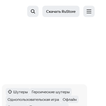
Скачать
RuStore
Шутеры
Героические шутеры
Категория
:
Тег
:
Однопользовательская игра
Офлайн
Тег
:
Тег
: