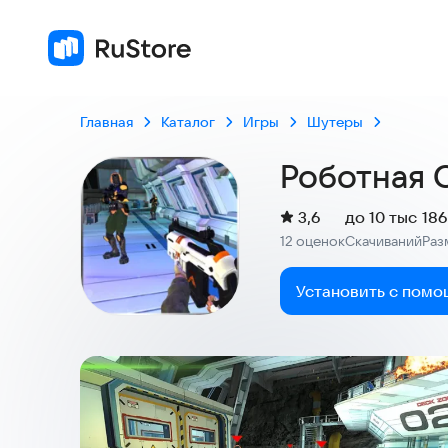
Главная
Каталог
Игры
Шутеры
Роботная 
(
)
3,6
до 10 тыс
186
Рейтинг:
12 оценок
Скачиваний
Раз
:
:
Установить с помо
Скриншоты