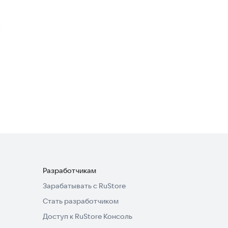
Robot Car War Transform
Fight: Robot Battle Games
Симуляторы
·
Экшен
4,0
Army Tank Robot Car Games
Экшен
Разработчикам
Зарабатывать с RuStore
Стать разработчиком
Доступ к RuStore Консоль