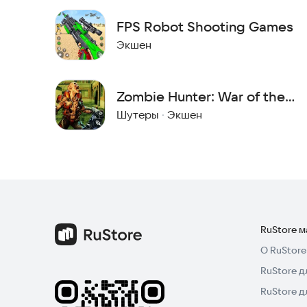
FPS Robot Shooting Games
Экшен
Zombie Hunter: War of the
dead
Шутеры
·
Экшен
RuStore 
О RuStore
RuStore д
RuStore д