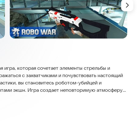
я игра, которая сочетает элементы стрельбы и
ражаться с захватчиками и почувствовать настоящий
тастики, вы становитесь роботом-убийцей и
нтами экшн. Игра создает неповторимую атмосферу
ругих подобных игр.
ами и выполнять задания, чтобы открыть новые
ы, вы используете передовое оружие и побеждёте
итного робота-солдата, применяйте стратегию и
ремиться к победе!
-боевых машинах на рынке, «Роботная Оружейная