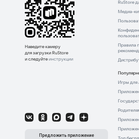
RuStore 
Медиа-кит
Пользова
Конфиден
пользова
Правила 
Наведите камеру
рекоменд
для загрузки RuStore
и следуйте
инструкции
Дистрибу
Популярн
Игры для 
Приложен
Государс
Родителя
Приложен
Приложен
Предложить приложение
Топ беспл