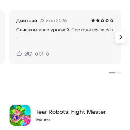
ой составляющей и глубокой атмосферой, что делает
трельбе с роботами. Присоединяйтесь к битве и
Дмитрий
23 июн 2026
Слишком мало уровней .Проходится за раз
.
2
0
0
Нравится:
Не нравится:
Tear Robots: Fight Master
Экшен