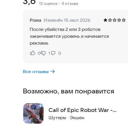
Рейтинг:
3,6
12 оценок
・4 отзыва
Битва» выделяется своей насыщенной контентн
её идеальным выбором для поклонников игр о с
станьте героем, который спасёт мир!
Рома
Изменён 15 июл 2026
E-mail:
fefeworld2024@outlook.com
После убийства 2 или 3 роботов
заканчивается уровень и начинается
реклама.
0
1
0
Нравится:
Не нравится:
Все отзывы
Возможно, вам понравится
Call of Epic Robot War -
New Fps Shooting Games
Шутеры
·
Экшен