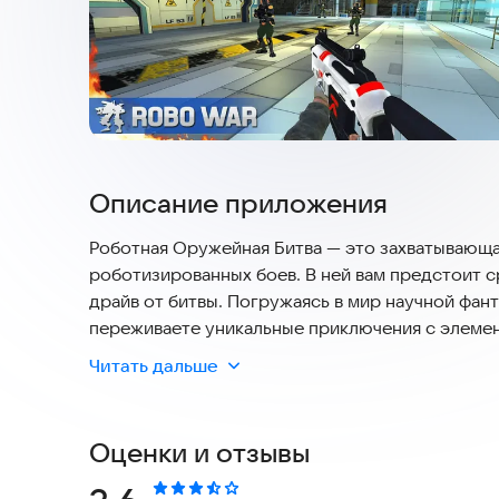
Описание приложения
Роботная Оружейная Битва — это захватывающа
роботизированных боев. В ней вам предстоит с
драйв от битвы. Погружаясь в мир научной фан
переживаете уникальные приключения с элеме
боевых действий, которая выделяет её среди д
Читать дальше
В игре вы будете сражаться с роботами-стрелк
уровни и вызовы. Будучи героем своей планет
врагов и доказать свою мощь. Примите роль эл
Оценки и отзывы
точную стрельбу, чтобы уничтожать врагов и ст
Несмотря на наличие множества игр о роботах