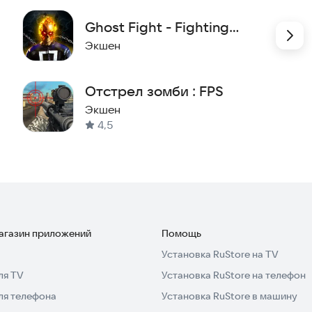
Ghost Fight - Fighting
Games
Экшен
Отстрел зомби : FPS
Экшен
4,5
магазин приложений
Помощь
Установка RuStore на TV
ля TV
Установка RuStore на телефон
ля телефона
Установка RuStore в машину