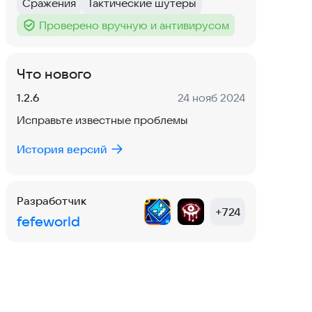
Сражения
Тактические шутеры
Тег
:
Тег
:
Проверено вручную и антивирусом
Тег
:
Что нового
Версия:
Дата:
1.2.6
24 нояб 2024
Исправьте известные проблемы
История версий
Разработчик
+
724
fefeworld