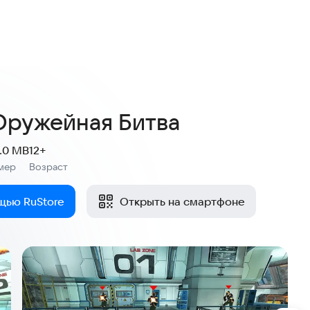
3,6
12 оценок
Оружейная Битва
.0 MB
12+
мер
Возраст
:
щью RuStore
Открыть на смартфоне