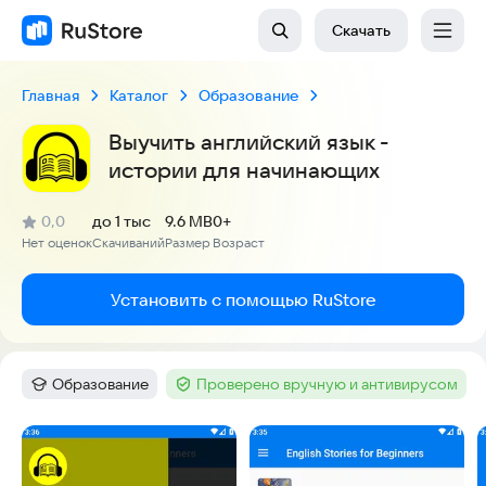
Скачать
Главная
Каталог
Образование
Выучить английский язык -
истории для начинающих
(
)
0,0
до 1 тыс
9.6 MB
0+
Рейтинг:
Нет оценок
Скачиваний
Размер
Возраст
:
:
:
Установить с помощью RuStore
Образование
Проверено вручную и антивирусом
Категория
:
Тег
:
Скриншоты