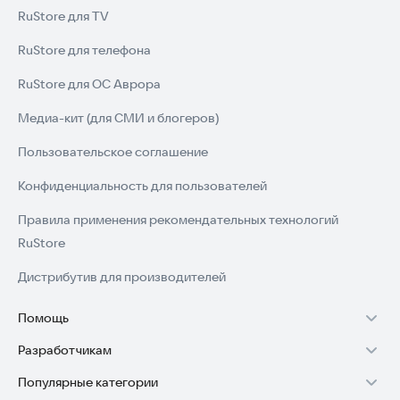
RuStore для TV
RuStore для телефона
RuStore для ОС Аврора
Медиа-кит (для СМИ и блогеров)
Пользовательское соглашение
Конфиденциальность для пользователей
Правила применения рекомендательных технологий
RuStore
Дистрибутив для производителей
Помощь
Разработчикам
Установка RuStore на TV
Популярные категории
Зарабатывать с RuStore
Установка RuStore на телефон