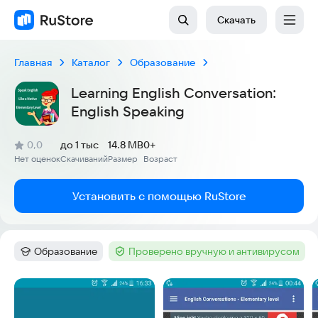
Скачать
Главная
Каталог
Образование
Learning English Conversation:
English Speaking
(
)
0,0
до 1 тыс
14.8 MB
0+
Рейтинг:
Нет оценок
Скачиваний
Размер
Возраст
:
:
:
Установить с помощью RuStore
Образование
Проверено вручную и антивирусом
Категория
:
Тег
:
Скриншоты