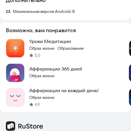
Дополнительно
• Удобный поиск по всем аффирмациям
• Возможность редактирования и удаления
Минимальная версия Android:
8
• Красивое оформление
• Создано с помощью современных технологий и ИИ
Возможно, вам понравится
Начните свой путь к позитивным изменениям прямо сейчас!
Скачайте Дневник аффирмаций и откройте для себя силу
Уроки Медитации
позитивного мышления. 🌟
Образ жизни
Образование
·
E-mail разработчика:
r.s340@yandex.ru
5,0
Аффирмации 365 дней
Образ жизни
Аффирмации на каждый день!
Образ жизни
4,9