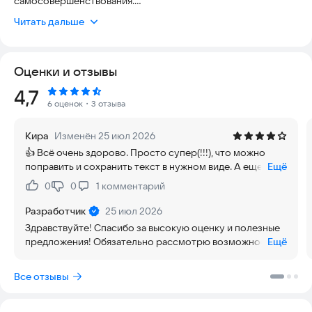
самосовершенствования.
Читать дальше
🌟 ОСНОВНЫЕ ВОЗМОЖНОСТИ:
• Ежедневная аффирмация
Оценки и отзывы
- Каждый день новая аффирмация для вдохновения
- Автоматическая смена аффирмации в полночь
Рейтинг:
4,7
- Быстрый доступ к аффирмации дня на главном экране
6 оценок
・3 отзыва
• Категории аффирмаций
Кира
Изменён 25 июл 2026
- Здоровье
👍 Всё очень здорово. Просто супер(!!!), что можно
- Карьера
поправить и сохранить текст в нужном виде. А еще, что
Ещё
- Отношения
можно установить скорость и тон речи / 👎 Что не
- Финансы
0
0
1
комментарий
Нравится:
Не нравится:
хватает. Голос только один, и он только мужской. Нет
- Саморазвитие
возможности установить повтор и/или выстроить
Разработчик
25 июл 2026
аффирмации в плей лист, чтобы можно было, например,
• Персонализация
Здравствуйте! Спасибо за высокую оценку и полезные
ехать за рулем и слушать.
- Создавайте собственные аффирмации
предложения! Обязательно рассмотрю возможность
Ещё
- Добавляйте подробные описания
их реализации в новой версии.
- Организуйте по категориям
Все отзывы
- Делитесь любимыми аффирмациями
• Голосовое воспроизведение