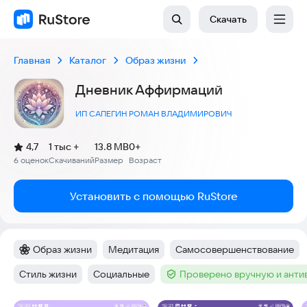
Скачать
Главная
Каталог
Образ жизни
Дневник Аффирмаций
ИП САПЕГИН РОМАН ВЛАДИМИРОВИЧ
(
)
4,7
1 тыс +
13.8 MB
0+
Рейтинг:
6 оценок
Скачиваний
Размер
Возраст
:
:
:
Установить с помощью RuStore
Образ жизни
Медитация
Самосовершенствование
Категория
:
Тег
:
Тег
:
Стиль жизни
Социальные
Проверено вручную и ант
Тег
:
Тег
:
Тег
: