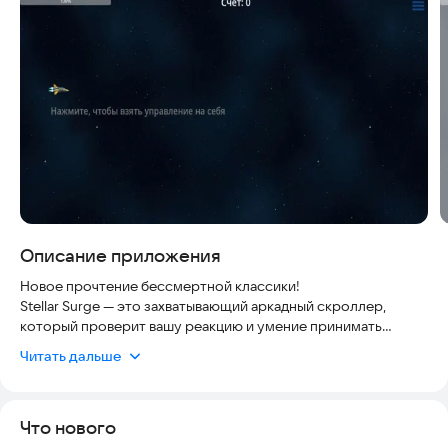
Скриншоты
Описание приложения
Новое прочтение бессмертной классики!
Stellar Surge — это захватывающий аркадный скроллер,
который проверит вашу реакцию и умение принимать
решения на запредельных скоростях!
Читать дальше
Возьмите под свой контроль высокотехнологичный
космический корабль и отправляйтесь в бесконечное
Что нового
путешествие через опасные астероидные поля. Но это не
просто полет — это танец с гравитацией!