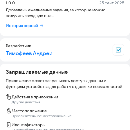
Версия:
Дата:
1.0.0
25 сент 2025
Добавлены ежедневные задания, за которые можно
Уникальная игровая механика:
получить звездную пыль!
🚀 Двойное управление:
История версий
Короткий тап: Совершайте быстрые и точные маневры,
чтобы уклоняться от препятствий.
Разработчик
Удержание: Включайте главный двигатель для мощного,
Тимофеев Андрей
непрерывного подъема, который поможет преодолеть
самые сложные участки!
Запрашиваемые данные
⚡ Управление энергией:
Каждое ваше действие — от короткого прыжка до мощного
Приложение может запрашивать доступ к данным и
рывка — расходует драгоценную энергию. Собирайте
функциям устройства для работы отдельных возможностей
сияющие кристаллы, разбросанные в космосе, чтобы
Действия в приложении
пополнить свои запасы и продолжить полет. Без энергии
Другие действия
ваш корабль обречен!
Местоположение
🌌 Бесконечная генерация:
Приблизительное местоположение
Двух одинаковых полетов не бывает! Мир игры
Идентификаторы
генерируется на лету, создавая уникальные и все более
ID устройства или другие идентификаторы