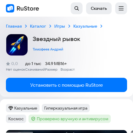
Скачать
Главная
Каталог
Игры
Казуальные
Звездный рывок
Тимофеев Андрей
(
)
0,0
до 1 тыс
34.9 MB
16+
Рейтинг:
Нет оценок
Скачиваний
Размер
Возраст
:
:
:
Установить с помощью RuStore
Казуальные
Гиперказуальная игра
Категория
:
Тег
:
Космос
Проверено вручную и антивирусом
Тег
:
Тег
: