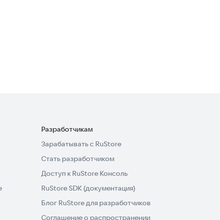
3,4
Мелодии мобильного
телефона
Развлечения
3,7
Разработчикам
Зарабатывать с RuStore
Стать разработчиком
Доступ к RuStore Консоль
e
RuStore SDK (документация)
Блог RuStore для разработчиков
Соглашение о распространении