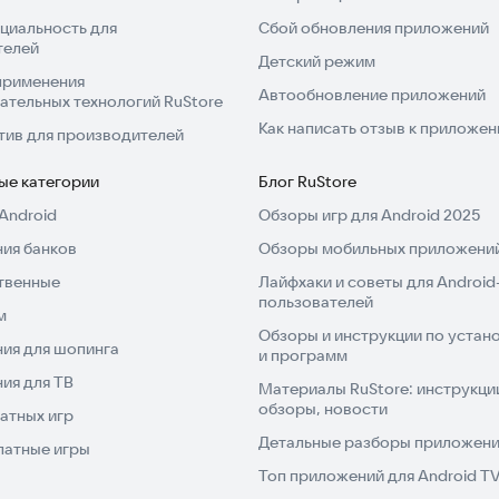
циальность для
Сбой обновления приложений
телей
Детский режим
применения
Автообновление приложений
ательных технологий RuStore
Как написать отзыв к приложе
тив для производителей
ые категории
Блог RuStore
Android
Обзоры игр для Android 2025
ия банков
Обзоры мобильных приложений
твенные
Лайфхаки и советы для Android
пользователей
м
Обзоры и инструкции по устано
ия для шопинга
и программ
ия для ТВ
Материалы RuStore: инструкци
обзоры, новости
атных игр
Детальные разборы приложений
латные игры
Топ приложений для Android T