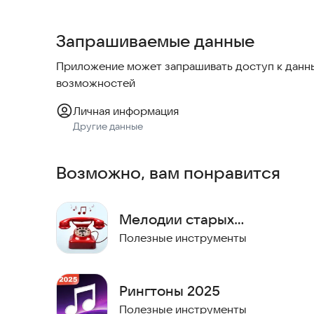
выпущенных в 2022–2023 годах.
Запрашиваемые данные
Особенности:
Приложение может запрашивать доступ к данны
* Эффекты объемного звучания Real 3D Hi-Fi;
возможностей
* Файлы MP3 компактного размера с качественными звуковыми эффектами;
* Возможность задать мелодии для звонков, SMS-уведомлений или контактов;
Личная информация
* Ежемесячное обновление с новыми бесплатными рингтонами;
Другие данные
* Поддержка 99% устройств Android.
Возможно, вам понравится
Скачайте приложение прямо сейчас, чтобы раз
Мелодии старых
телефонов
Полезные инструменты
Рингтоны 2025
Полезные инструменты