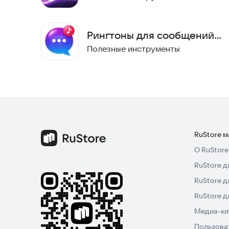
Рингтоны для сообщений
2026
Полезные инструменты
RuStore 
О RuStore
RuStore д
RuStore д
RuStore 
Медиа-кит
Пользова