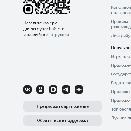
Конфиден
пользова
Правила 
Наведите камеру
рекоменд
для загрузки RuStore
и следуйте
инструкции
Дистрибу
Популярн
Игры для 
Приложен
Государс
Родителя
Приложен
Приложен
Предложить приложение
Топ беспл
Лучшие п
Обратиться в поддержку