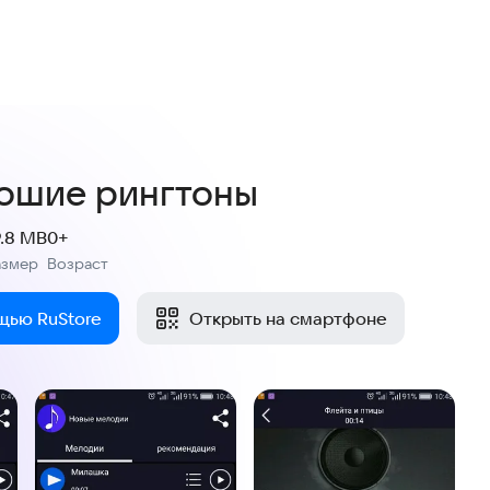
ошие рингтоны
9.8 MB
0+
азмер
Возраст
:
щью RuStore
Открыть на смартфоне