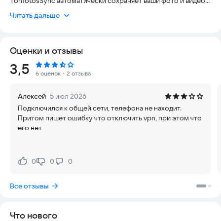
TonfotosSync автоматически сохраняет ваши фото и видео
на ваш личный компьютер или NAS. Никаких сторонних
Читать дальше
серверов, никакой слежки, никакой ежемесячной платы.
Почему TonfotosSync?
Оценки и отзывы
• Без облака — ваши воспоминания хранятся только там, где
Рейтинг:
3,5
вы решите
6 оценок
・2 отзыва
• Без подписок — бесконечное количество фотографий
абсолютно бесплатно
Алексей
5 июл 2026
• 100% приватность — сквозное шифрование, никто кроме
Подключился к общей сети, телефона не находит.
вас не имеет доступа
Притом пишет ошибку что отключить vpn, при этом что
• Легко настроить — подключите телефон за секунды через
его нет
QR-код
Как это работает
0
0
0
Нравится:
Не нравится:
Установите Tonfotos на ваш компьютер или Mac (скачайте на
https://tonfotos.com
)
Все отзывы
Откройте приложение на телефоне и отсканируйте QR-код
Что нового
Нажмите одну кнопку — и бэкап начнётся