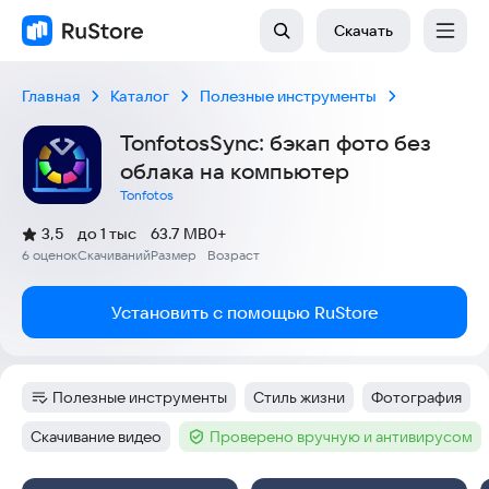
Скачать
Главная
Каталог
Полезные инструменты
TonfotosSync: бэкап фото без
облака на компьютер
Tonfotos
(
)
3,5
до 1 тыс
63.7 MB
0+
Рейтинг:
6 оценок
Скачиваний
Размер
Возраст
:
:
:
Установить с помощью RuStore
Полезные инструменты
Стиль жизни
Фотография
Категория
:
Тег
:
Тег
:
Скачивание видео
Проверено вручную и антивирусом
Тег
:
Тег
: